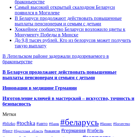
браконьерстве
Самый высокий открытый скалодром Беларуси
появился в Могилеве
В Беларуси продолжают действовать повышенные
выплаты пенсионерам и семьям с детьми
Хоккейное сообщество Беларуси возложило цветы к
Монументу Победы в Минске
До 9,8 тысяч рублей. Кто из белорусов может получить
такую выплату
В Лепельском районе задержали подозреваемого в
браконьерстве
В Беларуси продолжают действовать повышенные
выплаты пенсионерам и семьям с детьми
Инновации в медицине Германии
Изготовление ключей в мастерской – искусство, точность и
безопасность
Метки
#беларусь
#tochka
#авто
#blizko
#банк
#бизнес
#богатство
#германия
#гибель
#брест
#брестская_область
#вакансия