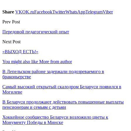
Share
VK
OK.ru
Facebook
Twitter
WhatsApp
Telegram
Viber
Prev Post
Передовой педагогический опыт
Next Post
«ВЫХОД ЕСТЬ!»
You might also like
More from author
В Лепельском районе задержали подозреваемого в
браконьерстве
Самый высокий открытый скалодром Беларуси появился в
Могилеве
В Беларуси продолжают действовать повышенные выплаты
пенсионерам и семьям с детьми
Хоккейное сообщество Беларуси возложило цветы к
Монументу Победы в Минске