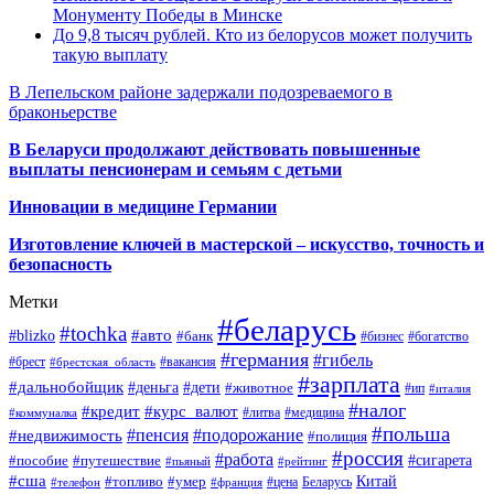
Монументу Победы в Минске
До 9,8 тысяч рублей. Кто из белорусов может получить
такую выплату
В Лепельском районе задержали подозреваемого в
браконьерстве
В Беларуси продолжают действовать повышенные
выплаты пенсионерам и семьям с детьми
Инновации в медицине Германии
Изготовление ключей в мастерской – искусство, точность и
безопасность
Метки
#беларусь
#tochka
#авто
#blizko
#банк
#бизнес
#богатство
#германия
#гибель
#брест
#брестская_область
#вакансия
#зарплата
#дальнобойщик
#деньга
#дети
#животное
#ип
#италия
#налог
#кредит
#курс_валют
#литва
#медицина
#коммуналка
#польша
#пенсия
#подорожание
#недвижимость
#полиция
#россия
#работа
#сигарета
#пособие
#путешествие
#пьяный
#рейтинг
#сша
Китай
#топливо
#умер
#цена
#телефон
#франция
Беларусь