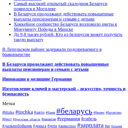
Самый высокий открытый скалодром Беларуси
появился в Могилеве
В Беларуси продолжают действовать повышенные
выплаты пенсионерам и семьям с детьми
Хоккейное сообщество Беларуси возложило цветы к
Монументу Победы в Минске
До 9,8 тысяч рублей. Кто из белорусов может получить
такую выплату
В Лепельском районе задержали подозреваемого в
браконьерстве
В Беларуси продолжают действовать повышенные
выплаты пенсионерам и семьям с детьми
Инновации в медицине Германии
Изготовление ключей в мастерской – искусство, точность и
безопасность
Метки
#беларусь
#tochka
#авто
#blizko
#банк
#бизнес
#богатство
#германия
#гибель
#брест
#брестская_область
#вакансия
#зарплата
#дальнобойщик
#деньга
#дети
#животное
#ип
#италия