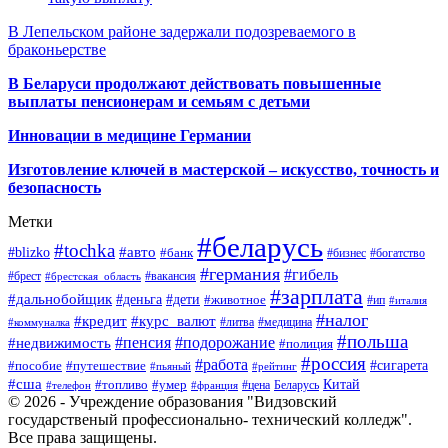
В Лепельском районе задержали подозреваемого в
браконьерстве
В Беларуси продолжают действовать повышенные
выплаты пенсионерам и семьям с детьми
Инновации в медицине Германии
Изготовление ключей в мастерской – искусство, точность и
безопасность
Метки
#беларусь
#tochka
#авто
#blizko
#банк
#бизнес
#богатство
#германия
#гибель
#брест
#брестская_область
#вакансия
#зарплата
#дальнобойщик
#деньга
#дети
#животное
#ип
#италия
#налог
#кредит
#курс_валют
#литва
#медицина
#коммуналка
#польша
#пенсия
#подорожание
#недвижимость
#полиция
#россия
#работа
#сигарета
#пособие
#путешествие
#пьяный
#рейтинг
#сша
Китай
#топливо
#умер
#цена
#телефон
#франция
Беларусь
© 2026 - Учреждение образования "Видзовский
государственый профессионально- технический колледж".
Все права защищены.