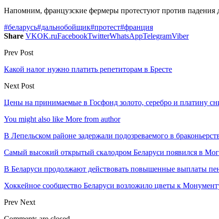
Напомним, французские фермеры протестуют против падения д
#беларусь
#дальнобойщик
#протест
#франция
Share
VK
OK.ru
Facebook
Twitter
WhatsApp
Telegram
Viber
Prev Post
Какой налог нужно платить репетиторам в Бресте
Next Post
Цены на принимаемые в Госфонд золото, серебро и платину сн
You might also like
More from author
В Лепельском районе задержали подозреваемого в браконьерст
Самый высокий открытый скалодром Беларуси появился в Мог
В Беларуси продолжают действовать повышенные выплаты пен
Хоккейное сообщество Беларуси возложило цветы к Монумен
Prev
Next
Comments are closed.