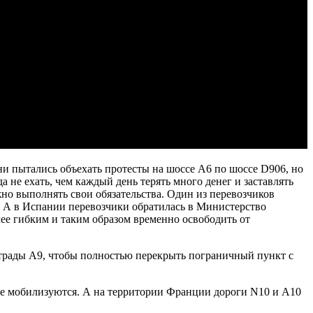
и пытались объехать протесты на шоссе A6 по шоссе D906, но
не ехать, чем каждый день терять много денег и заставлять
но выполнять свои обязательства. Один из перевозчиков
нь. А в Испании перевозчики обратилась в Министерство
ее гибким и таким образом временно освободить от
острады А9, чтобы полностью перекрыть пограничный пункт с
кже мобилизуются. А на территории Франции дороги N10 и A10