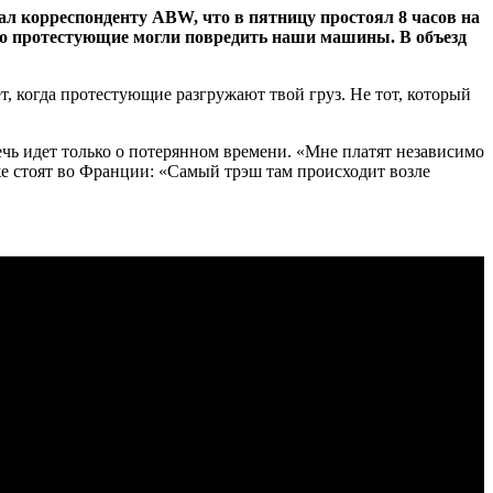
зал корреспонденту ABW, что в пятницу простоял 8 часов на
у что протестующие могли повредить наши машины. В объезд
ет, когда протестующие разгружают твой груз. Не тот, который
речь идет только о потерянном времени. «Мне платят независимо
к же стоят во Франции: «Самый трэш там происходит возле