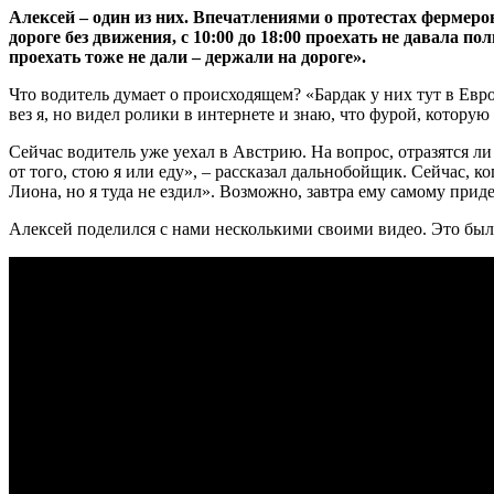
Алексей – один из них. Впечатлениями о протестах фермеров
дороге без движения, с 10:00 до 18:00 проехать не давала 
проехать тоже не дали – держали на дороге».
Что водитель думает о происходящем? «Бардак у них тут в Евро
вез я, но видел ролики в интернете и знаю, что фурой, которую
Сейчас водитель уже уехал в Австрию. На вопрос, отразятся ли
от того, стою я или еду», – рассказал дальнобойщик. Сейчас, к
Лиона, но я туда не ездил». Возможно, завтра ему самому прид
Алексей поделился с нами несколькими своими видео. Это было