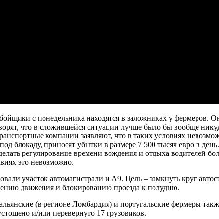
ойщики с понедельника находятся в заложниках у фермеров. Он
орят, что в сложившейся ситуации лучше было бы вообще никуда 
ранспортные компании заявляют, что в таких условиях невозмож
 под блокаду, приносят убытки в размере 7 500 тысяч евро в де
сделать регулирование времени вождения и отдыха водителей бол
виях это невозможно.
ровали участок автомагистрали и А9. Цель – замкнуть круг авт
лению движения и блокированию проезда к полудню.
итальянские (в регионе Ломбардия) и португальские фермеры та
устошено и/или перевернуто 17 грузовиков.