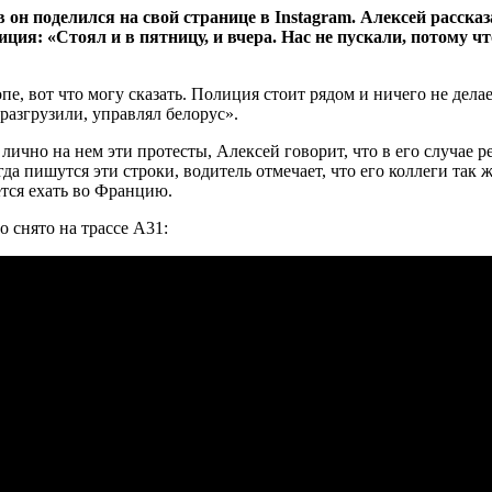
 он поделился на свой странице в Instagram. Алексей расска
полиция: «Стоял и в пятницу, и вчера. Нас не пускали, потом
пе, вот что могу сказать. Полиция стоит рядом и ничего не дела
 разгрузили, управлял белорус».
 лично на нем эти протесты, Алексей говорит, что в его случае 
огда пишутся эти строки, водитель отмечает, что его коллеги та
ется ехать во Францию.
 снято на трассе А31: