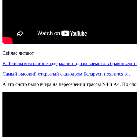
Сейчас читают
В Лепельском районе задержали подозреваемого в браконьерст
Самый высокий открытый скалодром Беларуси появился в…
А это снято было вчера на пересечении трассы N4 и А4. По сл