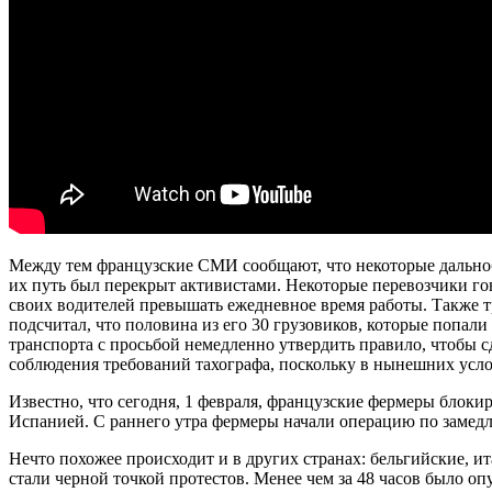
Между тем французские СМИ сообщают, что некоторые дальноб
их путь был перекрыт активистами. Некоторые перевозчики гов
своих водителей превышать ежедневное время работы. Также т
подсчитал, что половина из его 30 грузовиков, которые попали
транспорта с просьбой немедленно утвердить правило, чтобы 
соблюдения требований тахографа, поскольку в нынешних усло
Известно, что сегодня, 1 февраля, французские фермеры блоки
Испанией. С раннего утра фермеры начали операцию по замед
Нечто похожее происходит и в других странах: бельгийские, 
стали черной точкой протестов. Менее чем за 48 часов было оп