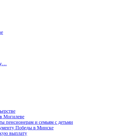
ве
ту…
ьерстве
 в Могилеве
ы пенсионерам и семьям с детьми
нументу Победы в Минске
акую выплату