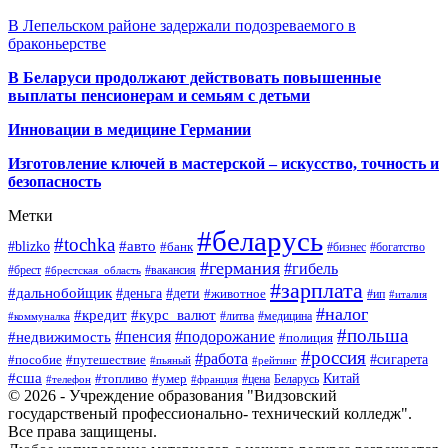
В Лепельском районе задержали подозреваемого в
браконьерстве
В Беларуси продолжают действовать повышенные
выплаты пенсионерам и семьям с детьми
Инновации в медицине Германии
Изготовление ключей в мастерской – искусство, точность и
безопасность
Метки
#беларусь
#tochka
#авто
#blizko
#банк
#бизнес
#богатство
#германия
#гибель
#брест
#брестская_область
#вакансия
#зарплата
#дальнобойщик
#деньга
#дети
#животное
#ип
#италия
#налог
#кредит
#курс_валют
#литва
#медицина
#коммуналка
#польша
#пенсия
#подорожание
#недвижимость
#полиция
#россия
#работа
#сигарета
#пособие
#путешествие
#пьяный
#рейтинг
#сша
Китай
#топливо
#умер
#цена
#телефон
#франция
Беларусь
© 2026 - Учреждение образования "Видзовский
государственый профессионально- технический колледж".
Все права защищены.