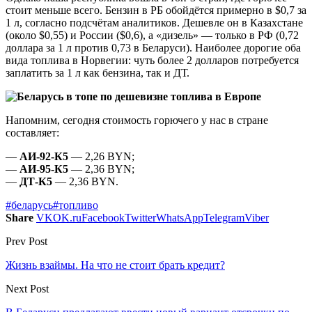
стоит меньше всего. Бензин в РБ обойдётся примерно в $0,7 за
1 л, согласно подсчётам аналитиков. Дешевле он в Казахстане
(около $0,55) и России ($0,6), а «дизель» — только в РФ (0,72
доллара за 1 л против 0,73 в Беларуси). Наиболее дорогие оба
вида топлива в Норвегии: чуть более 2 долларов потребуется
заплатить за 1 л как бензина, так и ДТ.
Напомним, сегодня стоимость горючего у нас в стране
составляет:
—
АИ-92-К5
— 2,26 BYN;
—
АИ-95-К5
— 2,36 BYN;
—
ДТ-К5
— 2,36 BYN.
#беларусь
#топливо
Share
VK
OK.ru
Facebook
Twitter
WhatsApp
Telegram
Viber
Prev Post
Жизнь взаймы. На что не стоит брать кредит?
Next Post