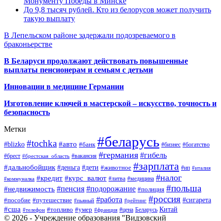
Монументу Победы в Минске
До 9,8 тысяч рублей. Кто из белорусов может получить
такую выплату
В Лепельском районе задержали подозреваемого в
браконьерстве
В Беларуси продолжают действовать повышенные
выплаты пенсионерам и семьям с детьми
Инновации в медицине Германии
Изготовление ключей в мастерской – искусство, точность и
безопасность
Метки
#беларусь
#tochka
#авто
#blizko
#банк
#бизнес
#богатство
#германия
#гибель
#брест
#брестская_область
#вакансия
#зарплата
#дальнобойщик
#деньга
#дети
#животное
#ип
#италия
#налог
#кредит
#курс_валют
#литва
#медицина
#коммуналка
#польша
#пенсия
#подорожание
#недвижимость
#полиция
#россия
#работа
#сигарета
#пособие
#путешествие
#пьяный
#рейтинг
#сша
Китай
#топливо
#умер
#цена
#телефон
#франция
Беларусь
© 2026 - Учреждение образования "Видзовский