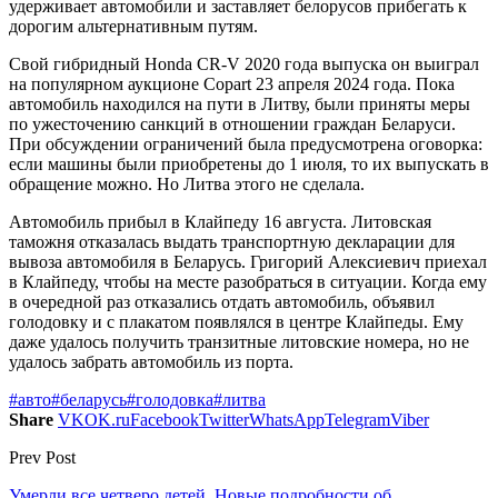
удерживает автомобили и заставляет белорусов прибегать к
дорогим альтернативным путям.
Свой гибридный Honda CR-V 2020 года выпуска он выиграл
на популярном аукционе Copart 23 апреля 2024 года. Пока
автомобиль находился на пути в Литву, были приняты меры
по ужесточению санкций в отношении граждан Беларуси.
При обсуждении ограничений была предусмотрена оговорка:
если машины были приобретены до 1 июля, то их выпускать в
обращение можно. Но Литва этого не сделала.
Автомобиль прибыл в Клайпеду 16 августа. Литовская
таможня отказалась выдать транспортную декларации для
вывоза автомобиля в Беларусь. Григорий Алексиевич приехал
в Клайпеду, чтобы на месте разобраться в ситуации. Когда ему
в очередной раз отказались отдать автомобиль, объявил
голодовку и с плакатом появлялся в центре Клайпеды. Ему
даже удалось получить транзитные литовские номера, но не
удалось забрать автомобиль из порта.
#авто
#беларусь
#голодовка
#литва
Share
VK
OK.ru
Facebook
Twitter
WhatsApp
Telegram
Viber
Prev Post
Умерли все четверо детей. Новые подробности об