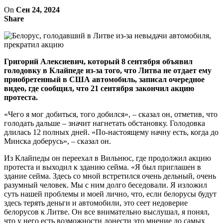
On
Сен 24, 2024
Share
Григорий Алексиевич, который 8 сентября объявил
голодовку в Клайпеде из-за того, что Литва не отдает ему
приобретенный в США автомобиль, записал очередное
видео, где сообщил, что 21 сентября закончил акцию
протеста.
«Чего я мог добиться, того добился», – сказал он, отметив, что
голодать дальше – значит нагнетать обстановку. Голодовка
длилась 12 полных дней. «По-настоящему начну есть, когда до
Минска доберусь», – сказал он.
Из Клайпеды он переехал в Вильнюс, где продолжил акцию
протеста и выходил к зданию сейма. «Я был приглашен в
здание сейма. Здесь со мной встретился очень дельный, очень
разумный человек. Мы с ним долго беседовали. Я изложил
суть нашей проблемы и моей лично, что, если белорусы будут
здесь терять деньги и автомобили, это сеет недоверие
белорусов к Литве. Он все внимательно выслушал, я понял,
что у него есть возможности донести это мнение до самых