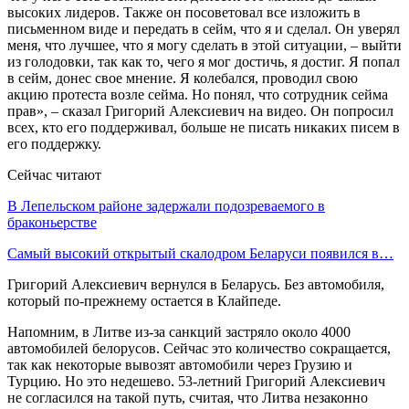
высоких лидеров. Также он посоветовал все изложить в
письменном виде и передать в сейм, что я и сделал. Он уверял
меня, что лучшее, что я могу сделать в этой ситуации, – выйти
из голодовки, так как то, чего я мог достичь, я достиг. Я попал
в сейм, донес свое мнение. Я колебался, проводил свою
акцию протеста возле сейма. Но понял, что сотрудник сейма
прав», – сказал Григорий Алексиевич на видео. Он попросил
всех, кто его поддерживал, больше не писать никаких писем в
его поддержку.
Сейчас читают
В Лепельском районе задержали подозреваемого в
браконьерстве
Самый высокий открытый скалодром Беларуси появился в…
Григорий Алексиевич вернулся в Беларусь. Без автомобиля,
который по-прежнему остается в Клайпеде.
Напомним, в Литве из-за санкций застряло около 4000
автомобилей белорусов. Сейчас это количество сокращается,
так как некоторые вывозят автомобили через Грузию и
Турцию. Но это недешево. 53-летний Григорий Алексиевич
не согласился на такой путь, считая, что Литва незаконно