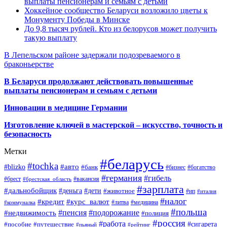
выплаты пенсионерам и семьям с детьми
Хоккейное сообщество Беларуси возложило цветы к
Монументу Победы в Минске
До 9,8 тысяч рублей. Кто из белорусов может получить
такую выплату
В Лепельском районе задержали подозреваемого в
браконьерстве
В Беларуси продолжают действовать повышенные
выплаты пенсионерам и семьям с детьми
Инновации в медицине Германии
Изготовление ключей в мастерской – искусство, точность и
безопасность
Метки
#беларусь
#tochka
#авто
#blizko
#банк
#бизнес
#богатство
#германия
#гибель
#брест
#брестская_область
#вакансия
#зарплата
#дальнобойщик
#деньга
#дети
#животное
#ип
#италия
#налог
#кредит
#курс_валют
#литва
#медицина
#коммуналка
#польша
#пенсия
#подорожание
#недвижимость
#полиция
#россия
#работа
#сигарета
#пособие
#путешествие
#пьяный
#рейтинг