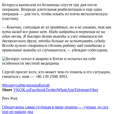
Белоруса выписали из больницы спустя три дня после
операции. Впереди длительная реабилитация и еще одна
операция — для того, чтобы изъять из плеча металлическую
пластину.
— Конечно, ситуация не из приятных, но я не унываю, так как
пути назад все равно нет. Надо набраться терпения не на
один месяц. Я быстро делаю выводы и уже отказался от
двухколесного друга, чтобы больше не испытывать судьбу.
Всегда нужно стараться сделать работу над ошибками и
правильные выводы из случившегося, —
убежден собеседник.
Сергей просит всех, кто может чем-то помочь в его ситуации,
связаться с ним — +86 139 2508 3093.
#беларусь
#медицина
Китай
Share
VK
OK.ru
Facebook
Twitter
WhatsApp
Telegram
Viber
Prev Post
Обнаружена самая глубокая в мире пещера — ученые до сих
пор не нашли дна