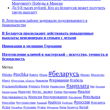
Монументу Победы в Минске
До 9,8 тысяч рублей. Кто из белорусов может получить
такую выплату
В Лепельском районе задержали подозреваемого в
браконьерстве
В Беларуси продолжают действовать повышенные
выплаты пенсионерам и семьям с детьми
Инновации в медицине Германии
Изготовление ключей в мастерской – искусство, точность и
безопасность
Метки
#беларусь
#tochka
#авто
#blizko
#банк
#бизнес
#богатство
#германия
#гибель
#брест
#брестская_область
#вакансия
#зарплата
#дальнобойщик
#деньга
#дети
#животное
#ип
#италия
#налог
#кредит
#курс_валют
#литва
#медицина
#коммуналка
#польша
#пенсия
#подорожание
#недвижимость
#полиция
#россия
#работа
#сигарета
#пособие
#путешествие
#пьяный
#рейтинг
#сша
Китай
#топливо
#умер
#цена
#телефон
#франция
Беларусь