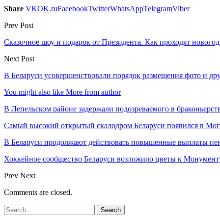
Share
VK
OK.ru
Facebook
Twitter
WhatsApp
Telegram
Viber
Prev Post
Сказочное шоу и подарок от Президента. Как проходят нового
Next Post
В Беларуси усовершенствовали порядок размещения фото и др
You might also like
More from author
В Лепельском районе задержали подозреваемого в браконьерст
Самый высокий открытый скалодром Беларуси появился в Мог
В Беларуси продолжают действовать повышенные выплаты пен
Хоккейное сообщество Беларуси возложило цветы к Монумен
Prev
Next
Comments are closed.