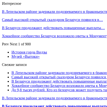
Интересное
В Лепельском районе задержали подозреваемого в браконьерст
Самый высокий открытый скалодром Беларуси появился в…
В Беларуси продолжают действовать повышенные выплаты…
Хоккейное сообщество Беларуси возложило цветы к Монумен
Prev
Next
1 of 900
История горда Видзы
Музей «Вытоки»
Свежие записи
В Лепельском районе задержали подозреваемого в бракон
Самый высокий открытый скалодром Беларуси появился
В Беларуси продолжают действовать повышенные выплат
Хоккейное сообщество Беларуси возложило цветы к Мо
До 9,8 тысяч рублей. Кто из белорусов может получить т
В Лепельском районе задержали подозреваемого в браконьерст
В Беларуси продолжают действовать повышенные выплаты 