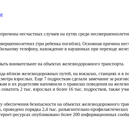
ве
е причины несчастных случаев на путях среди несовершеннолет
есовершеннолетних (три ребенка погибли). Основная причина н
обильному телефону, нахождение в наушниках при переходе жел
 быть внимательнее на объектах железнодорожного транспорта.
 года вблизи железнодорожных путей, на вокзалах, станциях и в
смотра взрослых. Еще 7 подросткам сделали замечание за разго
ткам и их родителям напомнили о правилах поведения на железн
охватить 2 тыс. взрослых и более 16 тыс. подростков, также уч
у обеспечения безопасности на объектах железнодорожного тран
в, проведено порядка 2,4 тыс. разъяснительно-профилактических
тернет-ресурсах опубликовано более 200 информационных сооб