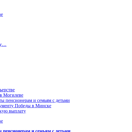
ве
ту…
ьерстве
 в Могилеве
ы пенсионерам и семьям с детьми
нументу Победы в Минске
акую выплату
ве
пенсионерам и семьям с детьми