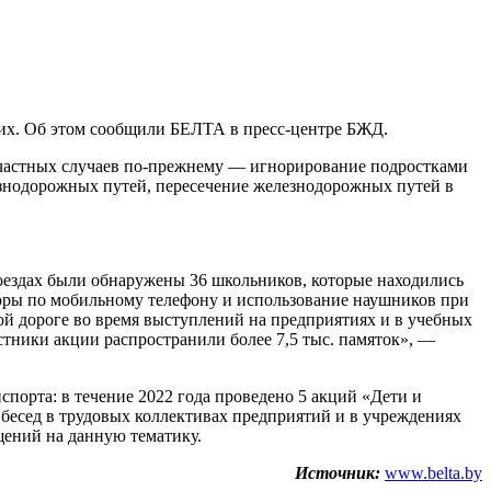
них. Об этом сообщили БЕЛТА в пресс-центре БЖД.
есчастных случаев по-прежнему — игнорирование подростками
езнодорожных путей, пересечение железнодорожных путей в
 поездах были обнаружены 36 школьников, которые находились
воры по мобильному телефону и использование наушников при
ой дороге во время выступлений на предприятиях и в учебных
астники акции распространили более 7,5 тыс. памяток», —
спорта: в течение 2022 года проведено 5 акций «Дети и
 бесед в трудовых коллективах предприятий и в учреждениях
щений на данную тематику.
Источник:
www.belta.by