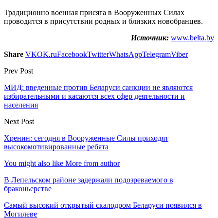
Традиционно военная присяга в Вооруженных Силах
проводится в присутствии родных и близких новобранцев.
Источник:
www.belta.by
Share
VK
OK.ru
Facebook
Twitter
WhatsApp
Telegram
Viber
Prev Post
МИД: введенные против Беларуси санкции не являются
избирательными и касаются всех сфер деятельности и
населения
Next Post
Хренин: сегодня в Вооруженные Силы приходят
высокомотивированные ребята
You might also like
More from author
В Лепельском районе задержали подозреваемого в
браконьерстве
Самый высокий открытый скалодром Беларуси появился в
Могилеве