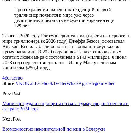
При сохранении нынешних тенденций первый
триллионер появится в мире уже через
десятилетие, а бедность не будет искоренена еще
229 лет.
Также в 2020 году Forbes выдвинул в кандидаты на первого в
мире триллионера (к 2026 году) Джеффа Безоса, основателя
Amazon. Выводы были основаны на онлайн-покупках во
время пандемии. В 2020 году он возглавлял список самых
богатых людей мира с состоянием в $143 миллиарда. 8 июня
2023 года первенство досталось Илону Маску c чистым
капиталом $250,4 млрд.
#богаство
Share
VK
OK.ru
Facebook
Twitter
WhatsApp
Telegram
Viber
Prev Post
Министр труда и соцзащиты назвала сумму средней пенсии в
феврале 2024 года
Next Post
Возможностью накопительной пенсии в Беларуси