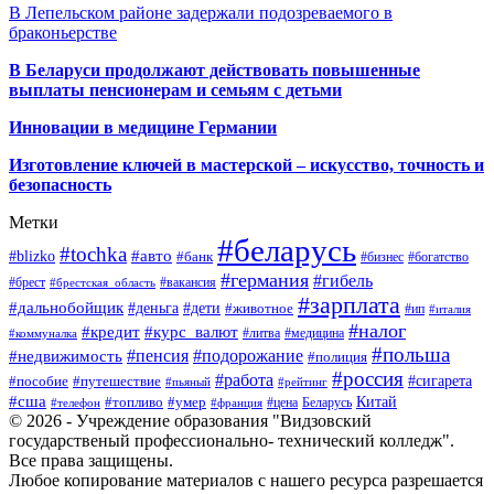
В Лепельском районе задержали подозреваемого в
браконьерстве
В Беларуси продолжают действовать повышенные
выплаты пенсионерам и семьям с детьми
Инновации в медицине Германии
Изготовление ключей в мастерской – искусство, точность и
безопасность
Метки
#беларусь
#tochka
#авто
#blizko
#банк
#бизнес
#богатство
#германия
#гибель
#брест
#брестская_область
#вакансия
#зарплата
#дальнобойщик
#деньга
#дети
#животное
#ип
#италия
#налог
#кредит
#курс_валют
#литва
#медицина
#коммуналка
#польша
#пенсия
#подорожание
#недвижимость
#полиция
#россия
#работа
#сигарета
#пособие
#путешествие
#пьяный
#рейтинг
#сша
Китай
#топливо
#умер
#цена
#телефон
#франция
Беларусь
© 2026 - Учреждение образования "Видзовский
государственый профессионально- технический колледж".
Все права защищены.
Любое копирование материалов с нашего ресурса разрешается