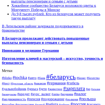
выплаты пенсионерам и семьям с детьми
Хоккейное сообщество Беларуси возложило цветы к
Монументу Победы в Минске
До 9,8 тысяч рублей. Кто из белорусов может получить
такую выплату
В Лепельском районе задержали подозреваемого в
браконьерстве
В Беларуси продолжают действовать повышенные
выплаты пенсионерам и семьям с детьми
Инновации в медицине Германии
Изготовление ключей в мастерской – искусство, точность и
безопасность
Метки
#беларусь
#tochka
#авто
#blizko
#банк
#бизнес
#богатство
#германия
#гибель
#брест
#брестская_область
#вакансия
#зарплата
#дальнобойщик
#деньга
#дети
#животное
#ип
#италия
#налог
#кредит
#курс_валют
#литва
#медицина
#коммуналка
#польша
#пенсия
#подорожание
#недвижимость
#полиция
#россия
#работа
#сигарета
#пособие
#путешествие
#пьяный
#рейтинг