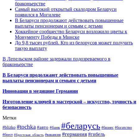
браконьерстве
Самый высокий открытый скалодром Беларуси
появился в Могилеве
В Беларуси продолжают действовать повышенные
выплаты пенсионерам и семьям с детьми
Хоккейное сообщество Беларуси возложило цветы к
Монументу Победы в Минске
До 9,8 тысяч рублей. Кто из белорусов может получить
такую выплату
В Лепельском районе задержали подозреваемого в
браконьерстве
В Беларуси продолжают действовать повышенные
выплаты пенсионерам и семьям с детьми
Инновации в медицине Германии
Изготовление ключей в мастерской – искусство, точность и
безопасность
Метки
#беларусь
#tochka
#авто
#blizko
#банк
#бизнес
#богатство
#германия
#гибель
#брест
#брестская_область
#вакансия