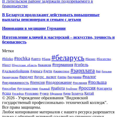
В Лепельском районе задержали подозреваемого в
браконьерстве
В Беларуси продолжают действовать повышенные
выплаты пенсионерам и семьям с детьми
Инновации в медицине Германии
Изготовление ключей в мастерской – искусство, точность и
безопасность
Метки
#беларусь
#tochka
#авто
#blizko
#банк
#бизнес
#богатство
#германия
#гибель
#брест
#брестская_область
#вакансия
#зарплата
#дальнобойщик
#деньга
#дети
#животное
#ип
#италия
#налог
#кредит
#курс_валют
#литва
#медицина
#коммуналка
#польша
#пенсия
#подорожание
#недвижимость
#полиция
#россия
#работа
#сигарета
#пособие
#путешествие
#пьяный
#рейтинг
#сша
Китай
#топливо
#умер
#цена
#телефон
#франция
Беларусь
© 2026 - Учреждение образования "Видзовский
государственый профессионально- технический колледж".
Все права защищены.
Любое копирование материалов с нашего ресурса разрешается
только с обратной активной ссылкой на страницу статьи.