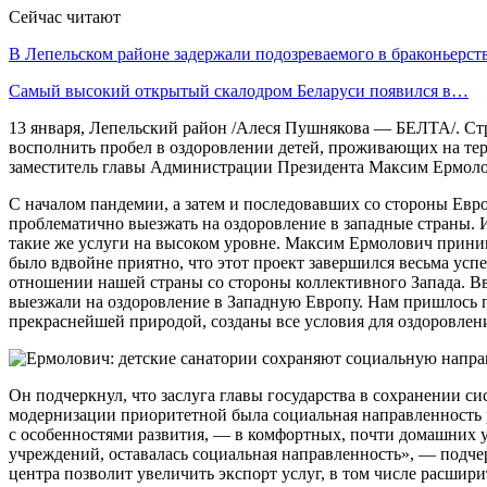
Сейчас читают
В Лепельском районе задержали подозреваемого в браконьерст
Самый высокий открытый скалодром Беларуси появился в…
13 января, Лепельский район /Алеся Пушнякова — БЕЛТА/. Ст
восполнить пробел в оздоровлении детей, проживающих на те
заместитель главы Администрации Президента Максим Ермоло
С началом пандемии, а затем и последовавших со стороны Евр
проблематично выезжать на оздоровление в западные страны. И
такие же услуги на высоком уровне. Максим Ермолович приним
было вдвойне приятно, что этот проект завершился весьма ус
отношении нашей страны со стороны коллективного Запада. Вво
выезжали на оздоровление в Западную Европу. Нам пришлось пр
прекраснейшей природой, созданы все условия для оздоровлен
Он подчеркнул, что заслуга главы государства в сохранении 
модернизации приоритетной была социальная направленность ра
с особенностями развития, — в комфортных, почти домашних ус
учреждений, оставалась социальная направленность», — подче
центра позволит увеличить экспорт услуг, в том числе расшир