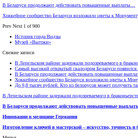
В Беларуси продолжают действовать повышенные выплаты…
Хоккейное сообщество Беларуси возложило цветы к Монумен
Prev
Next
1 of 900
История горда Видзы
Музей «Вытоки»
Свежие записи
В Лепельском районе задержали подозреваемого в бракон
Самый высокий открытый скалодром Беларуси появился
В Беларуси продолжают действовать повышенные выплат
Хоккейное сообщество Беларуси возложило цветы к Мо
До 9,8 тысяч рублей. Кто из белорусов может получить т
В Лепельском районе задержали подозреваемого в браконьерст
В Беларуси продолжают действовать повышенные выплаты 
Инновации в медицине Германии
Изготовление ключей в мастерской – искусство, точность и 
Метки