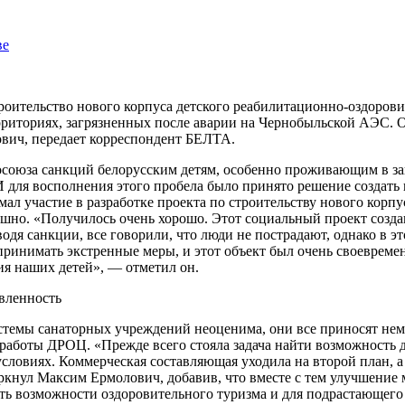
ве
роительство нового корпуса детского реабилитационно-оздоров
рриториях, загрязненных после аварии на Чернобыльской АЭС. 
вич, передает корреспондент БЕЛТА.
осоюза санкций белорусским детям, особенно проживающим в за
 для восполнения этого пробела было принято решение создать 
ал участие в разработке проекта по строительству нового кор
пешно. «Получилось очень хорошо. Этот социальный проект созд
дя санкции, все говорили, что люди не пострадают, однако в эт
инимать экстренные меры, и этот объект был очень своевременны
ия наших детей», — отметил он.
системы санаторных учреждений неоценима, они все приносят не
боты ДРОЦ. «Прежде всего стояла задача найти возможность для
ловиях. Коммерческая составляющая уходила на второй план, а 
ркнул Максим Ермолович, добавив, что вместе с тем улучшение 
ить возможности оздоровительного туризма и для подрастающего