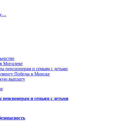
ту…
ьерстве
 в Могилеве
ы пенсионерам и семьям с детьми
нументу Победы в Минске
акую выплату
ве
пенсионерам и семьям с детьми
безопасность