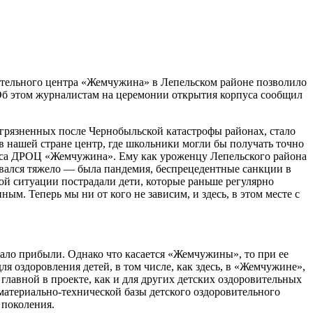
ительного центра «Жемчужина» в Лепельском районе позволило
Об этом журналистам на церемонии открытия корпуса сообщил
грязненных после Чернобыльской катастрофы районах, стало
в нашей стране центр, где школьники могли бы получать точно
пуса ДРОЦ «Жемчужина». Ему как уроженцу Лепельского района
авался тяжело — была пандемия, беспрецедентные санкции в
ой ситуации пострадали дети, которые раньше регулярно
м. Теперь мы ни от кого не зависим, и здесь, в этом месте с
мало прибыли. Однако что касается «Жемчужины», то при ее
 оздоровления детей, в том числе, как здесь, в «Жемчужине»,
главной в проекте, как и для других детских оздоровительных
материально-технической базы детского оздоровительного
 поколения.