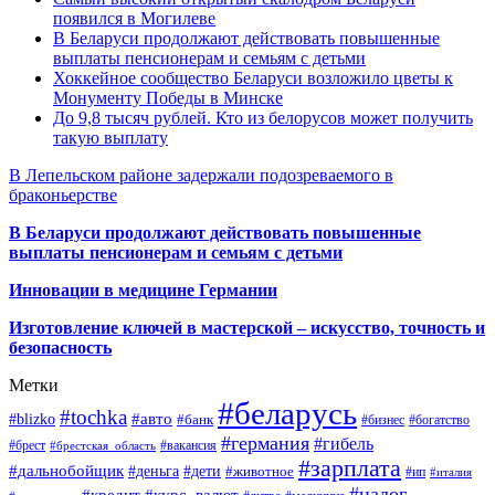
появился в Могилеве
В Беларуси продолжают действовать повышенные
выплаты пенсионерам и семьям с детьми
Хоккейное сообщество Беларуси возложило цветы к
Монументу Победы в Минске
До 9,8 тысяч рублей. Кто из белорусов может получить
такую выплату
В Лепельском районе задержали подозреваемого в
браконьерстве
В Беларуси продолжают действовать повышенные
выплаты пенсионерам и семьям с детьми
Инновации в медицине Германии
Изготовление ключей в мастерской – искусство, точность и
безопасность
Метки
#беларусь
#tochka
#авто
#blizko
#банк
#бизнес
#богатство
#германия
#гибель
#брест
#брестская_область
#вакансия
#зарплата
#дальнобойщик
#деньга
#дети
#животное
#ип
#италия
#налог
#кредит
#курс_валют