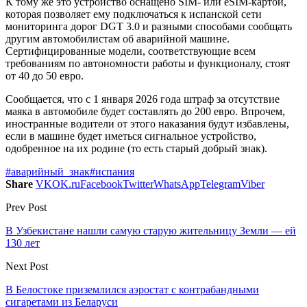
К тому же это устройство оснащено SIM- или eSIM-картой,
которая позволяет ему подключаться к испанской сети
мониторинга дорог DGT 3.0 и разными способами сообщать
другим автомобилистам об аварийной машине.
Сертифицированные модели, соответствующие всем
требованиям по автономности работы и функционалу, стоят
от 40 до 50 евро.
Сообщается, что с 1 января 2026 года штраф за отсутствие
маяка в автомобиле будет составлять до 200 евро. Впрочем,
иностранные водители от этого наказания будут избавлены,
если в машине будет иметься сигнальное устройство,
одобренное на их родине (то есть старый добрый знак).
#аварийный_знак
#испания
Share
VK
OK.ru
Facebook
Twitter
WhatsApp
Telegram
Viber
Prev Post
В Узбекистане нашли самую старую жительницу Земли — ей
130 лет
Next Post
В Белостоке приземлился аэростат с контрабандными
сигаретами из Беларуси