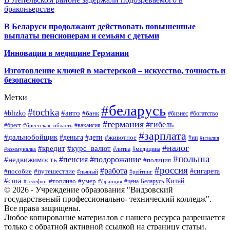
браконьерстве
В Беларуси продолжают действовать повышенные
выплаты пенсионерам и семьям с детьми
Инновации в медицине Германии
Изготовление ключей в мастерской – искусство, точность и
безопасность
Метки
#беларусь
#tochka
#авто
#blizko
#банк
#бизнес
#богатство
#германия
#гибель
#брест
#брестская_область
#вакансия
#зарплата
#дальнобойщик
#деньга
#дети
#животное
#ип
#италия
#налог
#кредит
#курс_валют
#литва
#медицина
#коммуналка
#польша
#пенсия
#подорожание
#недвижимость
#полиция
#россия
#работа
#сигарета
#пособие
#путешествие
#пьяный
#рейтинг
#сша
Китай
#топливо
#умер
#цена
#телефон
#франция
Беларусь
© 2026 - Учреждение образования "Видзовский
государственый профессионально- технический колледж".
Все права защищены.
Любое копирование материалов с нашего ресурса разрешается
только с обратной активной ссылкой на страницу статьи.