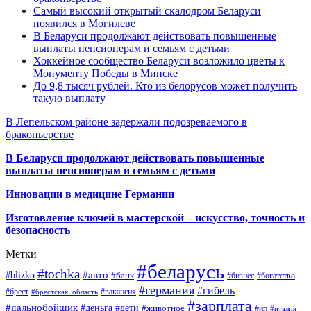
Самый высокий открытый скалодром Беларуси
появился в Могилеве
В Беларуси продолжают действовать повышенные
выплаты пенсионерам и семьям с детьми
Хоккейное сообщество Беларуси возложило цветы к
Монументу Победы в Минске
До 9,8 тысяч рублей. Кто из белорусов может получить
такую выплату
В Лепельском районе задержали подозреваемого в
браконьерстве
В Беларуси продолжают действовать повышенные
выплаты пенсионерам и семьям с детьми
Инновации в медицине Германии
Изготовление ключей в мастерской – искусство, точность и
безопасность
Метки
#беларусь
#tochka
#авто
#blizko
#банк
#бизнес
#богатство
#германия
#гибель
#брест
#брестская_область
#вакансия
#зарплата
#дальнобойщик
#деньга
#дети
#животное
#ип
#италия