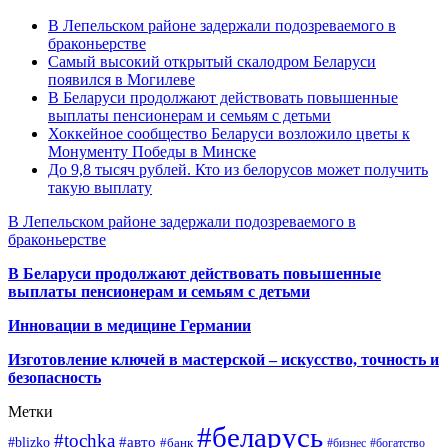
В Лепельском районе задержали подозреваемого в
браконьерстве
Самый высокий открытый скалодром Беларуси
появился в Могилеве
В Беларуси продолжают действовать повышенные
выплаты пенсионерам и семьям с детьми
Хоккейное сообщество Беларуси возложило цветы к
Монументу Победы в Минске
До 9,8 тысяч рублей. Кто из белорусов может получить
такую выплату
В Лепельском районе задержали подозреваемого в
браконьерстве
В Беларуси продолжают действовать повышенные
выплаты пенсионерам и семьям с детьми
Инновации в медицине Германии
Изготовление ключей в мастерской – искусство, точность и
безопасность
Метки
#беларусь
#tochka
#авто
#blizko
#банк
#бизнес
#богатство