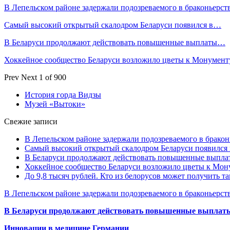
В Лепельском районе задержали подозреваемого в браконьерст
Самый высокий открытый скалодром Беларуси появился в…
В Беларуси продолжают действовать повышенные выплаты…
Хоккейное сообщество Беларуси возложило цветы к Монумен
Prev
Next
1 of 900
История горда Видзы
Музей «Вытоки»
Свежие записи
В Лепельском районе задержали подозреваемого в бракон
Самый высокий открытый скалодром Беларуси появился
В Беларуси продолжают действовать повышенные выплат
Хоккейное сообщество Беларуси возложило цветы к Мо
До 9,8 тысяч рублей. Кто из белорусов может получить т
В Лепельском районе задержали подозреваемого в браконьерст
В Беларуси продолжают действовать повышенные выплаты 
Инновации в медицине Германии