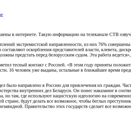
ве
ершены в интернете. Такую информацию на телеканале СТВ озву
ступлений экстремистской направленности, из них 76% совершены
оставляют оскорбления представителей власти, клевета, дискре
олжны предстать перед белорусским судом. Эта работа ведется»
метил тесный контакт с Россией. «В этом году приняты положит
ти. 16 человек уже выданы, остальные в ближайшее время предс
ел было направлено в Россию для привлечения их граждан. Часть
истерства внутренних дел Беларуси. Он понес наказание в соот
ва, но там, где используют нацистскую идеологию на современн
шей стране, будут делать все возможное, чтобы беглых преступн
незавидной. Правительство этих государств сделает все возможно