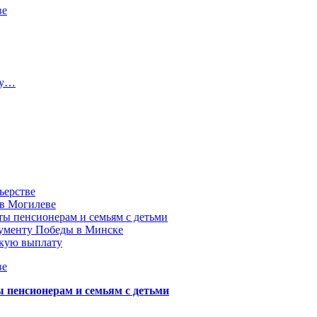
ве
ту…
ьерстве
 в Могилеве
ы пенсионерам и семьям с детьми
нументу Победы в Минске
акую выплату
ве
пенсионерам и семьям с детьми