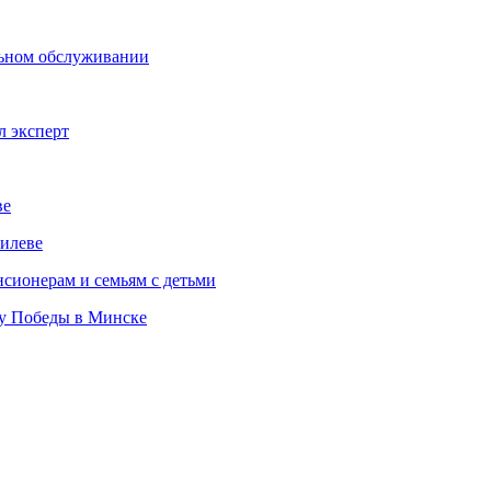
льном обслуживании
л эксперт
ве
илеве
сионерам и семьям с детьми
ту Победы в Минске