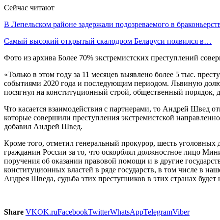
Сейчас читают
В Лепельском районе задержали подозреваемого в браконьерст
Самый высокий открытый скалодром Беларуси появился в…
Фото из архива Более 70% экстремистских преступлений сов
«Только в этом году за 11 месяцев выявлено более 5 тыс. пре
событиями 2020 года и последующим периодом. Львиную долю с
посягнул на конституционный строй, общественный порядок, д
Что касается взаимодействия с партнерами, то Андрей Швед от
которые совершили преступления экстремистской направленнос
добавил Андрей Швед.
Кроме того, отметил генеральный прокурор, шесть уголовных д
гражданин России за то, что оскорблял должностное лицо Мин
поручения об оказании правовой помощи и в другие государст
конституционных властей в ряде государств, в том числе в на
Андрея Шведа, судьба этих преступников в этих странах будет 
Share
VK
OK.ru
Facebook
Twitter
WhatsApp
Telegram
Viber