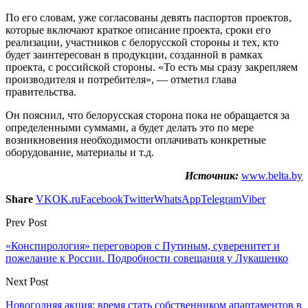
По его словам, уже согласованы девять паспортов проектов,
которые включают краткое описание проекта, сроки его
реализации, участников с белорусской стороны и тех, кто
будет заинтересован в продукции, созданной в рамках
проекта, с российской стороны. «То есть мы сразу закрепляем
производителя и потребителя», — отметил глава
правительства.
Он пояснил, что белорусская сторона пока не обращается за
определенными суммами, а будет делать это по мере
возникновения необходимости оплачивать конкретные
оборудование, материалы и т.д.
Источник:
www.belta.by
Share
VK
OK.ru
Facebook
Twitter
WhatsApp
Telegram
Viber
Prev Post
«Конспирология» переговоров с Путиным, суверенитет и
пожелание к России. Подробности совещания у Лукашенко
Next Post
Новогодняя акция: время стать собственником апартаментов в