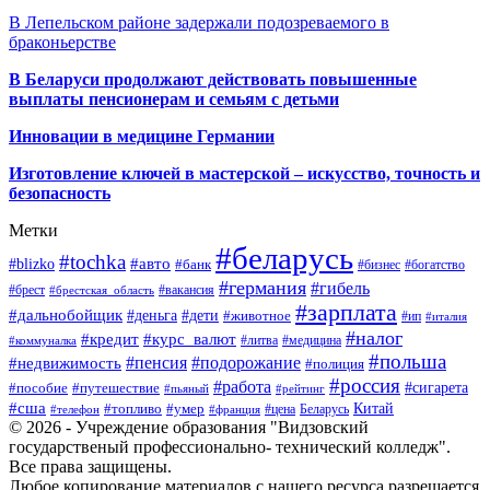
В Лепельском районе задержали подозреваемого в
браконьерстве
В Беларуси продолжают действовать повышенные
выплаты пенсионерам и семьям с детьми
Инновации в медицине Германии
Изготовление ключей в мастерской – искусство, точность и
безопасность
Метки
#беларусь
#tochka
#авто
#blizko
#банк
#бизнес
#богатство
#германия
#гибель
#брест
#брестская_область
#вакансия
#зарплата
#дальнобойщик
#деньга
#дети
#животное
#ип
#италия
#налог
#кредит
#курс_валют
#литва
#медицина
#коммуналка
#польша
#пенсия
#подорожание
#недвижимость
#полиция
#россия
#работа
#сигарета
#пособие
#путешествие
#пьяный
#рейтинг
#сша
Китай
#топливо
#умер
#цена
#телефон
#франция
Беларусь
© 2026 - Учреждение образования "Видзовский
государственый профессионально- технический колледж".
Все права защищены.
Любое копирование материалов с нашего ресурса разрешается