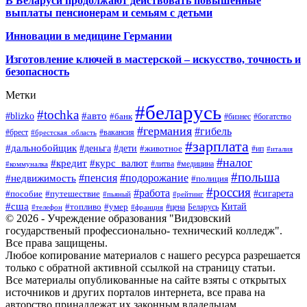
В Беларуси продолжают действовать повышенные
выплаты пенсионерам и семьям с детьми
Инновации в медицине Германии
Изготовление ключей в мастерской – искусство, точность и
безопасность
Метки
#беларусь
#tochka
#авто
#blizko
#банк
#бизнес
#богатство
#германия
#гибель
#брест
#брестская_область
#вакансия
#зарплата
#дальнобойщик
#деньга
#дети
#животное
#ип
#италия
#налог
#кредит
#курс_валют
#литва
#медицина
#коммуналка
#польша
#пенсия
#подорожание
#недвижимость
#полиция
#россия
#работа
#сигарета
#пособие
#путешествие
#пьяный
#рейтинг
#сша
Китай
#топливо
#умер
#цена
#телефон
#франция
Беларусь
© 2026 - Учреждение образования "Видзовский
государственый профессионально- технический колледж".
Все права защищены.
Любое копирование материалов с нашего ресурса разрешается
только с обратной активной ссылкой на страницу статьи.
Все материалы опубликованные на сайте взяты с открытых
источников и других порталов интернета, все права на
авторство принадлежат их законным владельцам.