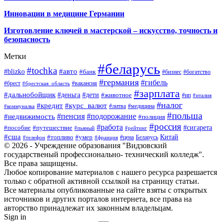
Инновации в медицине Германии
Изготовление ключей в мастерской – искусство, точность и
безопасность
Метки
#беларусь
#tochka
#авто
#blizko
#банк
#бизнес
#богатство
#германия
#гибель
#брест
#брестская_область
#вакансия
#зарплата
#дальнобойщик
#деньга
#дети
#животное
#ип
#италия
#налог
#кредит
#курс_валют
#литва
#медицина
#коммуналка
#польша
#пенсия
#подорожание
#недвижимость
#полиция
#россия
#работа
#сигарета
#пособие
#путешествие
#пьяный
#рейтинг
#сша
Китай
#топливо
#умер
#цена
#телефон
#франция
Беларусь
© 2026 - Учреждение образования "Видзовский
государственый профессионально- технический колледж".
Все права защищены.
Любое копирование материалов с нашего ресурса разрешается
только с обратной активной ссылкой на страницу статьи.
Все материалы опубликованные на сайте взяты с открытых
источников и других порталов интернета, все права на
авторство принадлежат их законным владельцам.
Sign in