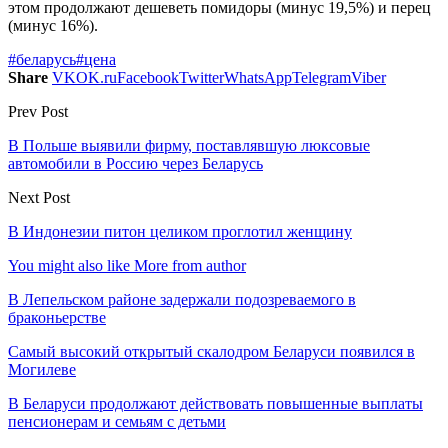
этом продолжают дешеветь помидоры (минус 19,5%) и перец
(минус 16%).
#беларусь
#цена
Share
VK
OK.ru
Facebook
Twitter
WhatsApp
Telegram
Viber
Prev Post
В Польше выявили фирму, поставлявшую люксовые
автомобили в Россию через Беларусь
Next Post
В Индонезии питон целиком проглотил женщину
You might also like
More from author
В Лепельском районе задержали подозреваемого в
браконьерстве
Самый высокий открытый скалодром Беларуси появился в
Могилеве
В Беларуси продолжают действовать повышенные выплаты
пенсионерам и семьям с детьми