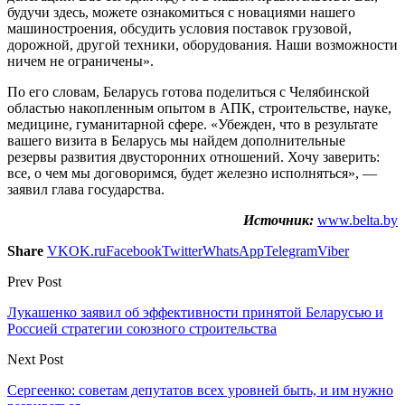
будучи здесь, можете ознакомиться с новациями нашего
машиностроения, обсудить условия поставок грузовой,
дорожной, другой техники, оборудования. Наши возможности
ничем не ограничены».
По его словам, Беларусь готова поделиться с Челябинской
областью накопленным опытом в АПК, строительстве, науке,
медицине, гуманитарной сфере. «Убежден, что в результате
вашего визита в Беларусь мы найдем дополнительные
резервы развития двусторонних отношений. Хочу заверить:
все, о чем мы договоримся, будет железно исполняться», —
заявил глава государства.
Источник:
www.belta.by
Share
VK
OK.ru
Facebook
Twitter
WhatsApp
Telegram
Viber
Prev Post
Лукашенко заявил об эффективности принятой Беларусью и
Россией стратегии союзного строительства
Next Post
Сергеенко: советам депутатов всех уровней быть, и им нужно