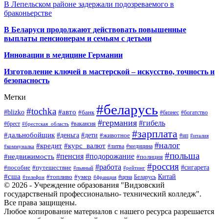
В Лепельском районе задержали подозреваемого в
браконьерстве
В Беларуси продолжают действовать повышенные
выплаты пенсионерам и семьям с детьми
Инновации в медицине Германии
Изготовление ключей в мастерской – искусство, точность и
безопасность
Метки
#беларусь
#tochka
#авто
#blizko
#банк
#бизнес
#богатство
#германия
#гибель
#брест
#брестская_область
#вакансия
#зарплата
#дальнобойщик
#деньга
#дети
#животное
#ип
#италия
#налог
#кредит
#курс_валют
#литва
#медицина
#коммуналка
#польша
#пенсия
#подорожание
#недвижимость
#полиция
#россия
#работа
#сигарета
#пособие
#путешествие
#пьяный
#рейтинг
#сша
Китай
#топливо
#умер
#цена
#телефон
#франция
Беларусь
© 2026 - Учреждение образования "Видзовский
государственый профессионально- технический колледж".
Все права защищены.
Любое копирование материалов с нашего ресурса разрешается