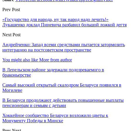
Prev Post
«Государство для народа, ну так народ надо лечить!»
Лукашенко доклад Пиневича разбавил большой ложкой дегтя
Next Post
Андрейченко: Запад всеми средствами пытается затормозить
интеграцию на постсоветском пространстве
You might also like
More from author
В Лепельском районе задержали подозреваемого в
браконьерстве
Самый высокий открытый скалодром Беларуси появился в
Могилеве
В Беларуси продолжают действовать повышенные выплаты
пенсионерам и семьям с детьми
Хоккейное сообщество Беларуси возложило цветы к
Монументу Победы в Минске
Prev
Next