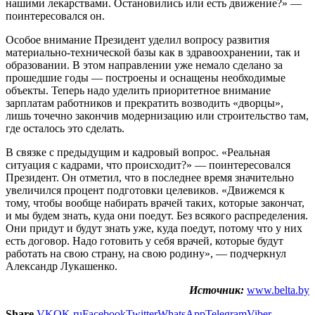
нашими лекарствами. Остановились или есть движение?» —
поинтересовался он.
Особое внимание Президент уделил вопросу развития
материально-технической базы как в здравоохранении, так и
образовании. В этом направлении уже немало сделано за
прошедшие годы — построены и оснащены необходимые
объекты. Теперь надо уделить приоритетное внимание
зарплатам работников и прекратить возводить «дворцы»,
лишь точечно закончив модернизацию или строительство там,
где осталось это сделать.
В связке с предыдущим и кадровый вопрос. «Реальная
ситуация с кадрами, что происходит?» — поинтересовался
Президент. Он отметил, что в последнее время значительно
увеличился процент подготовки целевиков. «Движемся к
тому, чтобы вообще набирать врачей таких, которые закончат,
и мы будем знать, куда они поедут. Без всякого распределения.
Они придут и будут знать уже, куда поедут, потому что у них
есть договор. Надо готовить у себя врачей, которые будут
работать на свою страну, на свою родину», — подчеркнул
Александр Лукашенко.
Источник:
www.belta.by
Share
VK
OK.ru
Facebook
Twitter
WhatsApp
Telegram
Viber