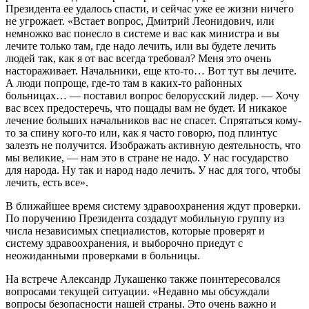
Президента ее удалось спасти, и сейчас уже ее жизни ничего
не угрожает. «Встает вопрос, Дмитрий Леонидович, или
немножко вас понесло в системе и вас как министра и вы
лечите только там, где надо лечить, или вы будете лечить
людей так, как я от вас всегда требовал? Меня это очень
настораживает. Начальники, еще кто-то… Вот тут вы лечите.
А люди попроще, где-то там в каких-то районных
больницах… — поставил вопрос белорусский лидер. — Хочу
вас всех предостеречь, что пощады вам не будет. И никакое
лечение больших начальников вас не спасет. Спрятаться кому-
то за спину кого-то или, как я часто говорю, под плинтус
залезть не получится. Изображать активную деятельность, что
мы великие, — нам это в стране не надо. У нас государство
для народа. Ну так и народ надо лечить. У нас для того, чтобы
лечить, есть все».
В ближайшее время систему здравоохранения ждут проверки.
По поручению Президента создадут мобильную группу из
числа независимых специалистов, которые проверят и
систему здравоохранения, и выборочно приедут с
неожиданными проверками в больницы.
На встрече Александр Лукашенко также поинтересовался
вопросами текущей ситуации. «Недавно мы обсуждали
вопросы безопасности нашей страны. Это очень важно и