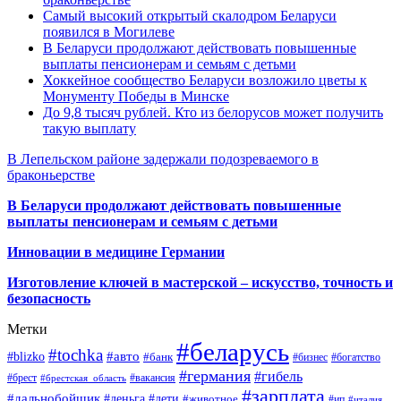
Самый высокий открытый скалодром Беларуси
появился в Могилеве
В Беларуси продолжают действовать повышенные
выплаты пенсионерам и семьям с детьми
Хоккейное сообщество Беларуси возложило цветы к
Монументу Победы в Минске
До 9,8 тысяч рублей. Кто из белорусов может получить
такую выплату
В Лепельском районе задержали подозреваемого в
браконьерстве
В Беларуси продолжают действовать повышенные
выплаты пенсионерам и семьям с детьми
Инновации в медицине Германии
Изготовление ключей в мастерской – искусство, точность и
безопасность
Метки
#беларусь
#tochka
#авто
#blizko
#банк
#бизнес
#богатство
#германия
#гибель
#брест
#брестская_область
#вакансия
#зарплата
#дальнобойщик
#деньга
#дети
#животное
#ип
#италия