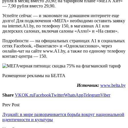
рубля в месяц вместо 20,90; на тарифном плане «МЕГА Хит»
— 7,90 рубля вместо 29,90.
Успейте сейчас — и экономьте на домашнем интернете еще
долго! Для подключения «МЕГА» необходимо оставить заявку
на internet.A1.by, по телефону 150, в магазинах А1 или
дилерских салонах, включая салоны «Алло!» и «На связи».
Подробности — на официальных страницах A1 в социальных
сетях Facebook, «Вконтакте» и «Одноклассники», через
онлайн-чат на сайте www.A1.by, а также по единому телефону
контакт-центра — 150.
Размещение рекламы на БЕЛТА
Источник:
www.belta.by
Share
VK
OK.ru
Facebook
Twitter
WhatsApp
Telegram
Viber
Prev Post
Луцкий: в мире разворачивается борьба вокруг национальной
идентичности и культуры