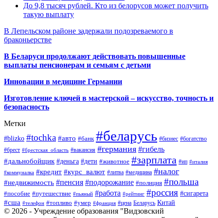
До 9,8 тысяч рублей. Кто из белорусов может получить
такую выплату
В Лепельском районе задержали подозреваемого в
браконьерстве
В Беларуси продолжают действовать повышенные
выплаты пенсионерам и семьям с детьми
Инновации в медицине Германии
Изготовление ключей в мастерской – искусство, точность и
безопасность
Метки
#беларусь
#tochka
#авто
#blizko
#банк
#бизнес
#богатство
#германия
#гибель
#брест
#брестская_область
#вакансия
#зарплата
#дальнобойщик
#деньга
#дети
#животное
#ип
#италия
#налог
#кредит
#курс_валют
#литва
#медицина
#коммуналка
#польша
#пенсия
#подорожание
#недвижимость
#полиция
#россия
#работа
#сигарета
#пособие
#путешествие
#пьяный
#рейтинг
#сша
Китай
#топливо
#умер
#цена
#телефон
#франция
Беларусь
© 2026 - Учреждение образования "Видзовский