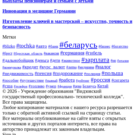
выплаты пенсионерам и семьям с детьми
Инновации в медицине Германии
Изготовление ключей в мастерской – искусство, точность и
безопасность
Метки
#беларусь
#tochka
#авто
#blizko
#банк
#бизнес
#богатство
#германия
#гибель
#брест
#брестская_область
#вакансия
#зарплата
#дальнобойщик
#деньга
#дети
#животное
#ип
#италия
#налог
#кредит
#курс_валют
#литва
#медицина
#коммуналка
#польша
#пенсия
#подорожание
#недвижимость
#полиция
#россия
#работа
#сигарета
#пособие
#путешествие
#пьяный
#рейтинг
#сша
Китай
#топливо
#умер
#цена
#телефон
#франция
Беларусь
© 2026 - Учреждение образования "Видзовский
государственый профессионально- технический колледж".
Все права защищены.
Любое копирование материалов с нашего ресурса разрешается
только с обратной активной ссылкой на страницу статьи.
Все материалы опубликованные на сайте взяты с открытых
источников и других порталов интернета, все права на
авторство принадлежат их законным владельцам.
Sign in