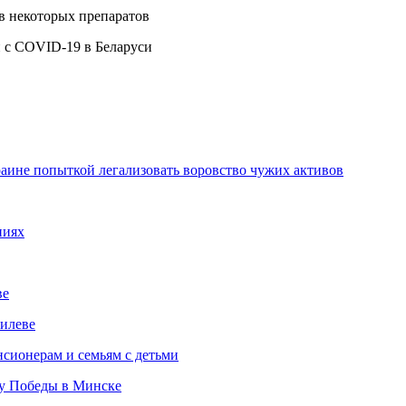
ов некоторых препаратов
аине попыткой легализовать воровство чужих активов
ниях
ве
илеве
сионерам и семьям с детьми
ту Победы в Минске