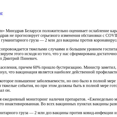
ве
ти» Минздрав Беларуси положительно оценивает ослабление кар
рав не прогнозирует серьезного изменения обстановки с COVID
гуманитарного груза — 2 млн доз вакцины против коронавирус
е сопровождается тяжелыми случаями и большим уровнем госпит
зируем этого исходя из того, что у нас сформирована достаточн
ал Дмитрий Пиневич.
селения, причем 60% прошло бустеризацию. Министр заметил, ч
нул, что вакцинация является наиболее действенной профилакт
екоторое повышение заболеваемости, но оно было в полной мер
 тяжелые события, но при этом должны быть в полной мере гот
ал он.
тся ежедневный мониторинг наличия препаратов. «Еженедельно м
то инактивированная. Во всех вакцинных пунктах вакцины разн
нитарного груза — 2 млн доз вакцины против ковид-инфекции и