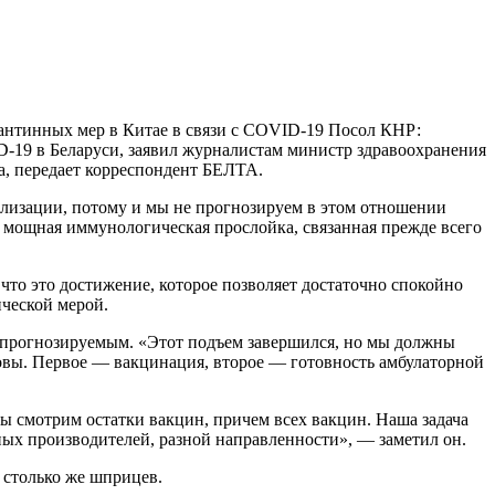
антинных мер в Китае в связи с COVID-19 Посол КНР:
-19 в Беларуси, заявил журналистам министр здравоохранения
а, передает корреспондент БЕЛТА.
ализации, потому и мы не прогнозируем в этом отношении
о мощная иммунологическая прослойка, связанная прежде всего
то это достижение, которое позволяет достаточно спокойно
ической мерой.
е прогнозируемым. «Этот подъем завершился, но мы должны
овы. Первое — вакцинация, второе — готовность амбулаторной
ы смотрим остатки вакцин, причем всех вакцин. Наша задача
ых производителей, разной направленности», — заметил он.
 столько же шприцев.