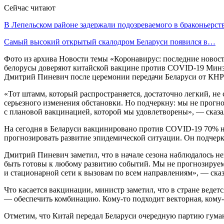
Сейчас читают
В Лепельском районе задержали подозреваемого в браконьерст
Самый высокий открытый скалодром Беларуси появился в…
Фото из архива Новости темы «Коронавирус: последние новос
белорусы доверяют китайской вакцине против COVID-19 Минзд
Дмитрий Пиневич после церемонии передачи Беларуси от КНР 
«Тот штамм, который распространяется, достаточно легкий, н
серьезного изменения обстановки. Но подчеркну: мы не прогно
с плановой вакцинацией, которой мы удовлетворены», — сказ
На сегодня в Беларуси вакцинировано против COVID-19 70% на
прогнозировать развитие эпидемической ситуации. Он подчерк
Дмитрий Пиневич заметил, что в начале сезона наблюдалось н
быть готовы к любому развитию событий. Мы не прогнозируем
и стационарной сети к вызовам по всем направлениям», — сказ
Что касается вакцинации, министр заметил, что в стране веде
— обеспечить комбинацию. Кому-то подходит векторная, кому-
Отметим, что Китай передал Беларуси очередную партию гума