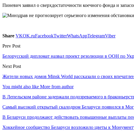
Пиневич заявил о сверхдостаточности коечного фонда и запас
Share
VK
OK.ru
Facebook
Twitter
WhatsApp
Telegram
Viber
Prev Post
Белорусский дипломат назвал проект резолюции в ООН по Укр
Next Post
Жители новых домов Minsk World рассказали о своих впечатле
You might also like
More from author
В Лепельском районе задержали подозреваемого в браконьерст
Самый высокий открытый скалодром Беларуси появился в Мог
В Беларуси продолжают действовать повышенные выплаты пен
Хоккейное сообщество Беларуси возложило цветы к Монумен