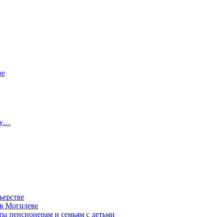
ве
ту…
ьерстве
 в Могилеве
ы пенсионерам и семьям с детьми