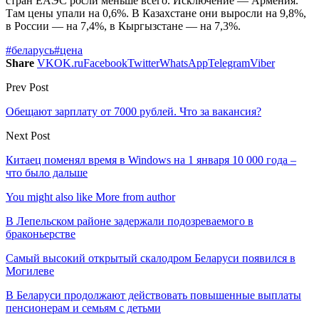
стран ЕАЭС росли меньше всего. Исключение — Армения.
Там цены упали на 0,6%. В Казахстане они выросли на 9,8%,
в России — на 7,4%, в Кыргызстане — на 7,3%.
#беларусь
#цена
Share
VK
OK.ru
Facebook
Twitter
WhatsApp
Telegram
Viber
Prev Post
Обещают зарплату от 7000 рублей. Что за вакансия?
Next Post
Китаец поменял время в Windows на 1 января 10 000 года –
что было дальше
You might also like
More from author
В Лепельском районе задержали подозреваемого в
браконьерстве
Самый высокий открытый скалодром Беларуси появился в
Могилеве
В Беларуси продолжают действовать повышенные выплаты
пенсионерам и семьям с детьми