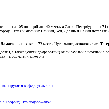
осква – на 105 позиций до 142 места, а Санкт-Петербург – на 74
города Китая и Японии: Нанкин, Уси, Далянь и Пекин потеряли б
а
Дамаск
– она заняла 173 место. Чуть выше расположились
Теге
изделия, а также услуги домработниц были самыми высокими в 
дах – продукты и алкоголь.
 планируются в сфере упаковки
в в Госфонд. Что подорожало?