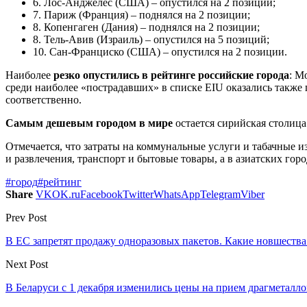
6. Лос-Анджелес (США) – опустился на 2 позиции;
7. Париж (Франция) – поднялся на 2 позиции;
8. Копенгаген (Дания) – поднялся на 2 позиции;
8. Тель-Авив (Израиль) – опустился на 5 позиций;
10. Сан-Франциско (США) – опустился на 2 позиции.
Наиболее
резко опустились в рейтинге российские города
: М
среди наиболее «пострадавших» в списке EIU оказались также 
соответственно.
Самым дешевым городом в мире
остается сирийская столиц
Отмечается, что затраты на коммунальные услуги и табачные 
и развлечения, транспорт и бытовые товары, а в азиатских горо
#город
#рейтинг
Share
VK
OK.ru
Facebook
Twitter
WhatsApp
Telegram
Viber
Prev Post
В ЕС запретят продажу одноразовых пакетов. Какие новшества
Next Post
В Беларуси с 1 декабря изменились цены на прием драгметалло