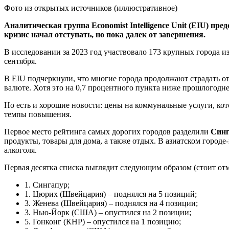
Фото из открытых источников (иллюстративное)
Аналитическая группа Economist Intelligence Unit (EIU) п
кризис начал отступать, но пока далек от завершения.
В исследовании за 2023 год участвовало 173 крупных города из
сентября.
В EIU подчеркнули, что многие города продолжают страдать от
валюте. Хотя это на 0,7 процентного пункта ниже прошлогоднег
Но есть и хорошие новости: цены на коммунальные услуги, ко
темпы повышения.
Первое место рейтинга самых дорогих городов разделили
Синг
продукты, товары для дома, а также отдых. В азиатском городе
алкоголя.
Первая десятка списка выглядит следующим образом (стоит отме
1. Сингапур;
1. Цюрих (Швейцария) – поднялся на 5 позиций;
3. Женева (Швейцария) – поднялся на 4 позиции;
3. Нью-Йорк (США) – опустился на 2 позиции;
5. Гонконг (КНР) – опустился на 1 позицию;