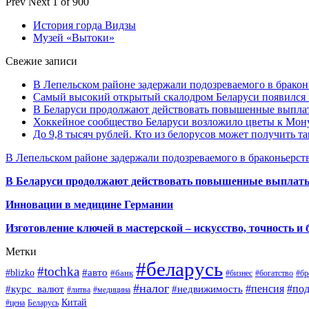
Prev
Next
1 of 900
История горда Видзы
Музей «Вытоки»
Свежие записи
В Лепельском районе задержали подозреваемого в бракон
Самый высокий открытый скалодром Беларуси появился
В Беларуси продолжают действовать повышенные выплат
Хоккейное сообщество Беларуси возложило цветы к Мо
До 9,8 тысяч рублей. Кто из белорусов может получить т
В Лепельском районе задержали подозреваемого в браконьерст
В Беларуси продолжают действовать повышенные выплаты 
Инновации в медицине Германии
Изготовление ключей в мастерской – искусство, точность и 
Метки
#беларусь
#tochka
#авто
#blizko
#банк
#бизнес
#богатство
#бр
#налог
#пенсия
#по
#курс_валют
#недвижимость
#литва
#медицина
Китай
#цена
Беларусь