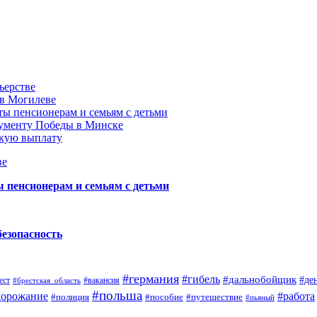
ьерстве
 в Могилеве
ы пенсионерам и семьям с детьми
нументу Победы в Минске
акую выплату
ве
пенсионерам и семьям с детьми
безопасность
#германия
#гибель
#дальнобойщик
#де
ест
#брестская_область
#вакансия
#польша
дорожание
#работа
#пособие
#путешествие
#полиция
#пьяный