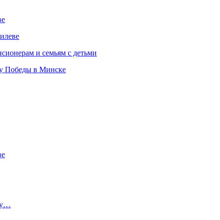
ве
илеве
сионерам и семьям с детьми
ту Победы в Минске
ве
ту…