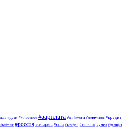
#зарплата
#кредит
ньга
#дети
#животное
#ип
#италия
#коммуналка
#россия
#сигарета
#сша
#топливо
#умер
#телефон
#франция
#рейтинг