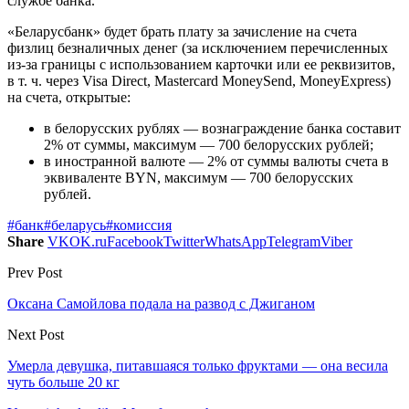
службе банка.
«Беларусбанк» будет брать плату за зачисление на счета
физлиц безналичных денег (за исключением перечисленных
из-за границы с использованием карточки или ее реквизитов,
в т. ч. через Visa Direct, Mastercard MoneySend, MoneyExpress)
на счета, открытые:
в белорусских рублях — вознаграждение банка составит
2% от суммы, максимум — 700 белорусских рублей;
в иностранной валюте — 2% от суммы валюты счета в
эквиваленте BYN, максимум — 700 белорусских
рублей.
#банк
#беларусь
#комиссия
Share
VK
OK.ru
Facebook
Twitter
WhatsApp
Telegram
Viber
Prev Post
Оксана Самойлова подала на развод с Джиганом
Next Post
Умерла девушка, питавшаяся только фруктами — она весила
чуть больше 20 кг