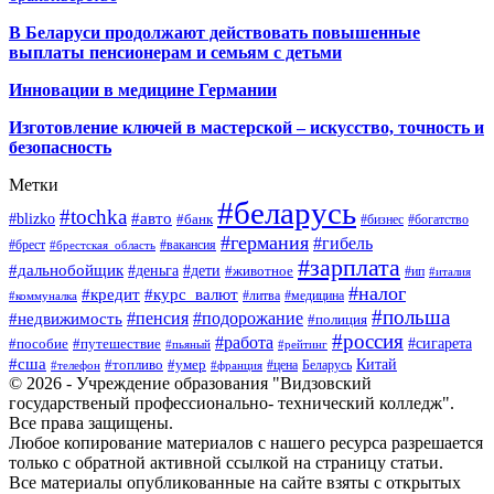
В Беларуси продолжают действовать повышенные
выплаты пенсионерам и семьям с детьми
Инновации в медицине Германии
Изготовление ключей в мастерской – искусство, точность и
безопасность
Метки
#беларусь
#tochka
#авто
#blizko
#банк
#бизнес
#богатство
#германия
#гибель
#брест
#брестская_область
#вакансия
#зарплата
#дальнобойщик
#деньга
#дети
#животное
#ип
#италия
#налог
#кредит
#курс_валют
#литва
#медицина
#коммуналка
#польша
#пенсия
#подорожание
#недвижимость
#полиция
#россия
#работа
#сигарета
#пособие
#путешествие
#пьяный
#рейтинг
#сша
Китай
#топливо
#умер
#цена
#телефон
#франция
Беларусь
© 2026 - Учреждение образования "Видзовский
государственый профессионально- технический колледж".
Все права защищены.
Любое копирование материалов с нашего ресурса разрешается
только с обратной активной ссылкой на страницу статьи.
Все материалы опубликованные на сайте взяты с открытых