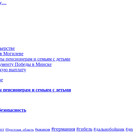
ту…
ьерстве
 в Могилеве
ы пенсионерам и семьям с детьми
нументу Победы в Минске
акую выплату
ве
пенсионерам и семьям с детьми
безопасность
#германия
#гибель
#дальнобойщик
#де
ест
#брестская_область
#вакансия