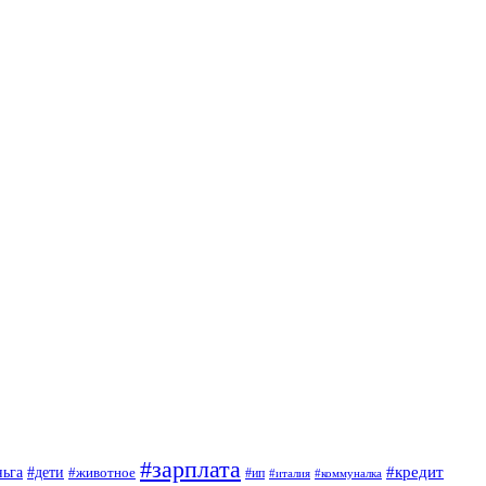
#зарплата
#кредит
ньга
#дети
#животное
#ип
#италия
#коммуналка