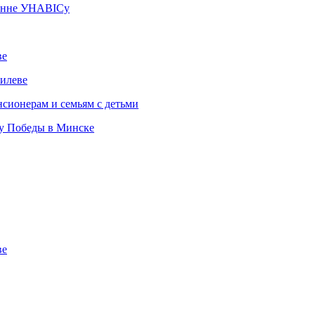
чэнне УНАВІСу
ве
илеве
сионерам и семьям с детьми
ту Победы в Минске
ве