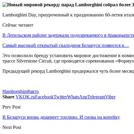
Lamborghini Day, приуроченный к празднованию 60-летия итал
Сейчас читают
В Лепельском районе задержали подозреваемого в браконьерст
Самый высокий открытый скалодром Беларуси появился в…
Это позволило бренду установить мировое достижение в номи
трассе Silverstone Circuit, где проводятся соревнования «Форму
Предыдущий рекорд Lamborghini продержался чуть более месяца.
#lamborghini
#авто
Share
VK
OK.ru
Facebook
Twitter
WhatsApp
Telegram
Viber
Prev Post
В Беларуси вновь дешевеет топливо. И снова на копейку
Next Post