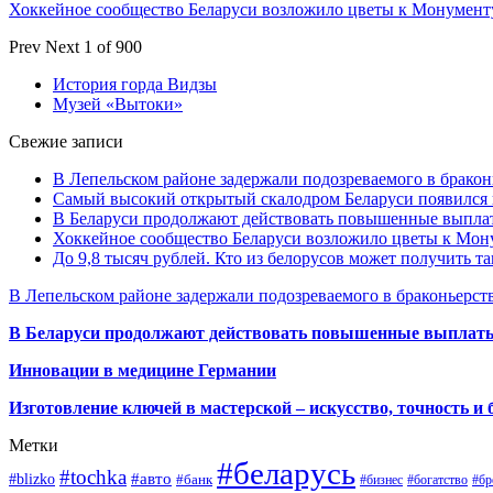
Хоккейное сообщество Беларуси возложило цветы к Монумен
Prev
Next
1 of 900
История горда Видзы
Музей «Вытоки»
Свежие записи
В Лепельском районе задержали подозреваемого в бракон
Самый высокий открытый скалодром Беларуси появился
В Беларуси продолжают действовать повышенные выплат
Хоккейное сообщество Беларуси возложило цветы к Мо
До 9,8 тысяч рублей. Кто из белорусов может получить т
В Лепельском районе задержали подозреваемого в браконьерст
В Беларуси продолжают действовать повышенные выплаты 
Инновации в медицине Германии
Изготовление ключей в мастерской – искусство, точность и 
Метки
#беларусь
#tochka
#авто
#blizko
#банк
#бизнес
#богатство
#бр