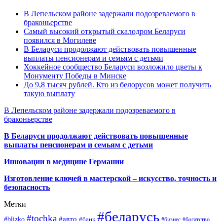
В Лепельском районе задержали подозреваемого в
браконьерстве
Самый высокий открытый скалодром Беларуси
появился в Могилеве
В Беларуси продолжают действовать повышенные
выплаты пенсионерам и семьям с детьми
Хоккейное сообщество Беларуси возложило цветы к
Монументу Победы в Минске
До 9,8 тысяч рублей. Кто из белорусов может получить
такую выплату
В Лепельском районе задержали подозреваемого в
браконьерстве
В Беларуси продолжают действовать повышенные
выплаты пенсионерам и семьям с детьми
Инновации в медицине Германии
Изготовление ключей в мастерской – искусство, точность и
безопасность
Метки
#беларусь
#tochka
#авто
#blizko
#банк
#бизнес
#богатство