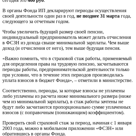
сегодня это
460 руб
.
В органы Фонда ИП декларируют периоды осуществления
своей деятельности один раз в год,
не позднее 31 марта
года,
следующего за отчетным годом.
Чтобы увеличить будущий размер своей пенсии,
индивидуальный предприниматель может делать отчисления
в ФСЗН из дохода свыше минимальной зарплаты. Чем выше
доход (и отчисления от него), тем выше будущая пенсия.
«Важно помнить, что в страховой стаж работы, применяемый
для определения права на трудовую пенсию, засчитываются
периоды работы, предпринимательской деятельности только
при условии, что в течение этих периодов производилась
уплата взносов в бюджет Фонда», – отметили в министерстве.
Соответственно, периоды, за которые взносы не уплачены
либо уплачены из расчета ниже минимального размера (ниже
чем из минимальной зарплаты), в стаж работы зачтены не
будут либо засчитаются пропорционально сумме уплаченных
взносов (с поправочным (понижающим) коэффициентом).
Проверить свой страховой стаж за период, начиная с 1 января
2003 года, можно в мобильном приложении «ФСЗН» или
обратившись в органы Фонда.