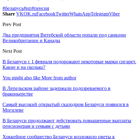
#беларусь
#ип
#пенсия
Share
VK
OK.ru
Facebook
Twitter
WhatsApp
Telegram
Viber
Prev Post
Два предприятия Витебской области попали под санкции
Великобритании и Канады
Next Post
В Беларуси с 1 февраля подорожают некоторые марки сигарет.
Какие и на сколько?
You might also like
More from author
В Лепельском районе задержали подозреваемого в
браконьерстве
Самый высокий открытый скалодром Беларуси появился в
Могилеве
В Беларуси продолжают действовать повышенные выплаты
пенсионерам и семьям с детьми
Хоккейное сообщество Беларуси возложило цветы к