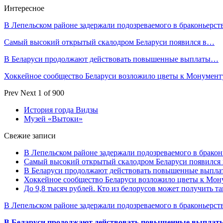
Интересное
В Лепельском районе задержали подозреваемого в браконьерст
Самый высокий открытый скалодром Беларуси появился в…
В Беларуси продолжают действовать повышенные выплаты…
Хоккейное сообщество Беларуси возложило цветы к Монумен
Prev
Next
1 of 900
История горда Видзы
Музей «Вытоки»
Свежие записи
В Лепельском районе задержали подозреваемого в бракон
Самый высокий открытый скалодром Беларуси появился
В Беларуси продолжают действовать повышенные выплат
Хоккейное сообщество Беларуси возложило цветы к Мо
До 9,8 тысяч рублей. Кто из белорусов может получить т
В Лепельском районе задержали подозреваемого в браконьерст
В Беларуси продолжают действовать повышенные выплаты 