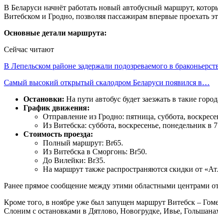
В Беларуси начнёт работать новый автобусный маршрут, котор
Витебском и Гродно, позволяя пассажирам впервые проехать это
Основные детали маршрута:
Сейчас читают
В Лепельском районе задержали подозреваемого в браконьерст
Самый высокий открытый скалодром Беларуси появился в…
Остановки:
На пути автобус будет заезжать в такие гор
График движения:
Отправление из Гродно: пятница, суббота, воскресен
Из Витебска: суббота, воскресенье, понедельник в 7
Стоимость проезда:
Полный маршрут: Br65.
Из Витебска в Сморгонь: Br50.
До Вилейки: Br35.
На маршрут также распространяются скидки от «Ат
Ранее прямое сообщение между этими областными центрами отс
Кроме того, в ноябре уже был запущен маршрут Витебск – Гоме
Слоним с остановками в Дятлово, Новогрудке, Ивье, Гольшана