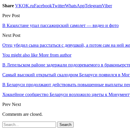
Share
VK
OK.ru
Facebook
Twitter
WhatsApp
Telegram
Viber
Prev Post
В Казахстане упал пассажирский самолет — видео и фото
Next Post
Отец убедил сына расстаться с девушкой, а потом сам на ней ж
You might also like
More from author
В Лепельском районе задержали подозреваемого в браконьерст
Самый высокий открытый скалодром Беларуси появился в Мог
В Беларуси продолжают действовать повышенные выплаты пен
Хоккейное сообщество Беларуси возложило цветы к Монумен
Prev
Next
Comments are closed.