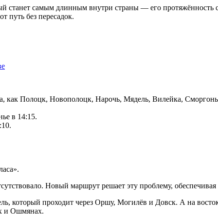
ый станет самым длинным внутри страны — его протяжённость с
т путь без пересадок.
ве
ода, как Полоцк, Новополоцк, Нарочь, Мядель, Вилейка, Сморго
ье в 14:15.
:10.
ласа».
утствовало. Новый маршрут решает эту проблему, обеспечивая 
ль, который проходит через Оршу, Могилёв и Довск. А на восток
х и Ошмянах.