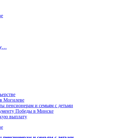
ве
ту…
ьерстве
 в Могилеве
ы пенсионерам и семьям с детьми
нументу Победы в Минске
акую выплату
ве
пенсионерам и семьям с детьми