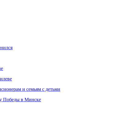
енился
ве
илеве
сионерам и семьям с детьми
ту Победы в Минске