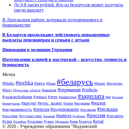
До 9,8 тысяч рублей. Кто из белорусов может получить
такую выплату
В Лепельском районе задержали подозреваемого в
браконьерстве
В Беларуси продолжают действовать повышенные
выплаты пенсионерам и семьям с детьми
Инновации в медицине Германии
Изготовление ключей в мастерской – искусство, точность и
безопасность
Метки
#беларусь
#tochka
#авто
#blizko
#банк
#бизнес
#богатство
#германия
#гибель
#брест
#брестская_область
#вакансия
#зарплата
#дальнобойщик
#деньга
#дети
#животное
#ип
#италия
#налог
#кредит
#курс_валют
#литва
#медицина
#коммуналка
#польша
#пенсия
#подорожание
#недвижимость
#полиция
#россия
#работа
#сигарета
#пособие
#путешествие
#пьяный
#рейтинг
#сша
Китай
#топливо
#умер
#цена
#телефон
#франция
Беларусь
© 2026 - Учреждение образования "Видзовский