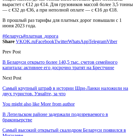
вырастет с €12 до €14. Для грузовиков массой более 3,5 тонны
— с €32 до €36, а при неполной оплате — с €16 до €18.
В прошлый раз тарифы для платных дорог повышали с 1
июня 2023 года.
#беларусь
#платная_дорога
Share
VK
OK.ru
Facebook
Twitter
WhatsApp
Telegram
Viber
Prev Post
В Беларуси открыто более 140,5 тыс. счетов семейного
капитала: активнее его досрочно тратят на Брестчине
Next Post
Самый крупный штраф в истории Шри-Ланки наложили на
двух туристов. Узнайте, за что
You might also like
More from author
В Лепельском районе задержали подозреваемого в
браконьерстве
Самый высокий открытый скалодром Беларуси появился в
Могилеве