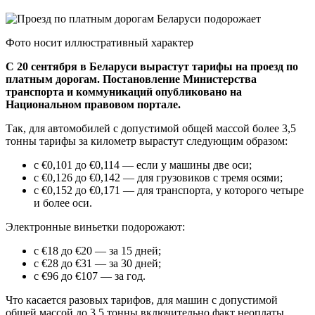
Фото носит иллюстративный характер
С 20 сентября в Беларуси вырастут тарифы на проезд по
платным дорогам. Постановление Министерства
транспорта и коммуникаций опубликовано на
Национальном правовом портале.
Так, для автомобилей с допустимой общей массой более 3,5
тонны тарифы за километр вырастут следующим образом:
с €0,101 до €0,114 — если у машины две оси;
с €0,126 до €0,142 — для грузовиков с тремя осями;
с €0,152 до €0,171 — для транспорта, у которого четыре
и более оси.
Электронные виньетки подорожают:
с €18 до €20 — за 15 дней;
с €28 до €31 — за 30 дней;
с €96 до €107 — за год.
Что касается разовых тарифов, для машин с допустимой
общей массой до 3,5 тонны включительно факт неоплаты