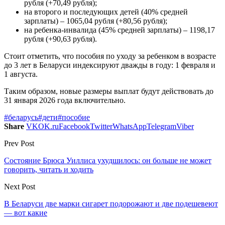
рубля (+70,49 рубля);
на второго и последующих детей (40% средней
зарплаты) – 1065,04 рубля (+80,56 рубля);
на ребенка-инвалида (45% средней зарплаты) – 1198,17
рубля (+90,63 рубля).
Стоит отметить, что пособия по уходу за ребенком в возрасте
до 3 лет в Беларуси индексируют дважды в году: 1 февраля и
1 августа.
Таким образом, новые размеры выплат будут действовать до
31 января 2026 года включительно.
#беларусь
#дети
#пособие
Share
VK
OK.ru
Facebook
Twitter
WhatsApp
Telegram
Viber
Prev Post
Состояние Брюса Уиллиса ухудшилось: он больше не может
говорить, читать и ходить
Next Post
В Беларуси две марки сигарет подорожают и две подешевеют
— вот какие