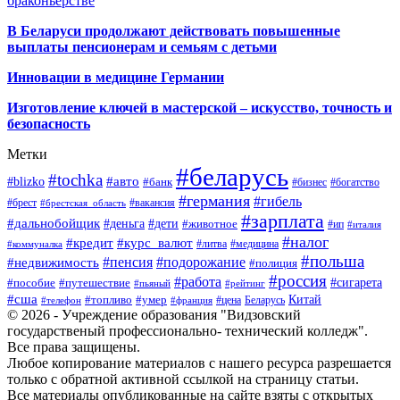
браконьерстве
В Беларуси продолжают действовать повышенные
выплаты пенсионерам и семьям с детьми
Инновации в медицине Германии
Изготовление ключей в мастерской – искусство, точность и
безопасность
Метки
#беларусь
#tochka
#авто
#blizko
#банк
#бизнес
#богатство
#германия
#гибель
#брест
#брестская_область
#вакансия
#зарплата
#дальнобойщик
#деньга
#дети
#животное
#ип
#италия
#налог
#кредит
#курс_валют
#литва
#медицина
#коммуналка
#польша
#пенсия
#подорожание
#недвижимость
#полиция
#россия
#работа
#сигарета
#пособие
#путешествие
#пьяный
#рейтинг
#сша
Китай
#топливо
#умер
#цена
#телефон
#франция
Беларусь
© 2026 - Учреждение образования "Видзовский
государственый профессионально- технический колледж".
Все права защищены.
Любое копирование материалов с нашего ресурса разрешается
только с обратной активной ссылкой на страницу статьи.
Все материалы опубликованные на сайте взяты с открытых