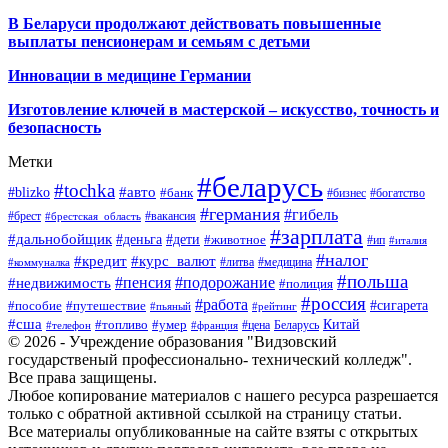
В Беларуси продолжают действовать повышенные
выплаты пенсионерам и семьям с детьми
Инновации в медицине Германии
Изготовление ключей в мастерской – искусство, точность и
безопасность
Метки
#беларусь
#tochka
#авто
#blizko
#банк
#бизнес
#богатство
#германия
#гибель
#брест
#брестская_область
#вакансия
#зарплата
#дальнобойщик
#деньга
#дети
#животное
#ип
#италия
#налог
#кредит
#курс_валют
#литва
#медицина
#коммуналка
#польша
#пенсия
#подорожание
#недвижимость
#полиция
#россия
#работа
#сигарета
#пособие
#путешествие
#пьяный
#рейтинг
#сша
Китай
#топливо
#умер
#цена
#телефон
#франция
Беларусь
© 2026 - Учреждение образования "Видзовский
государственый профессионально- технический колледж".
Все права защищены.
Любое копирование материалов с нашего ресурса разрешается
только с обратной активной ссылкой на страницу статьи.
Все материалы опубликованные на сайте взяты с открытых