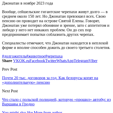
Джонатан в ноябре 2023 года
Вообще, сейшельские гигантские черепахи живут долго — в
среднем около 150 лет. Но Джонатан превзошел всех. Свою
пенсию он проводит на острове Святой Елены. Говорят,
Джонатан уже потерял обоняние и зрение, зато с аппетитом и
либидо у него нет никаких проблем. Он до сих пор
предпринимает попытки соблазнить других черепах.
Специалисты отмечают, что Джонатан находится в неплохой
форме и вполне способен дожить до своего третьего столетия.
#долгожитель
#животное
#черепаха
Share
VK
OK.ru
Facebook
Twitter
WhatsApp
Telegram
Viber
Prev Post
Почти 20 тыс. договоров за год. Как белорусы копят на
«дополнительную» пенсию
Next Post
Что стало с польской полицией, которую «прошил» автобус из
Варшавы в Гродно
You might also like
More from author