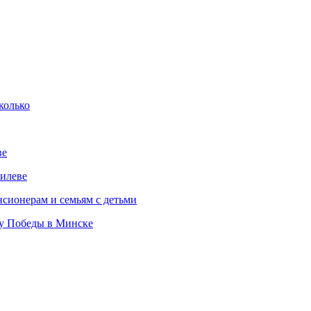
колько
ве
илеве
сионерам и семьям с детьми
ту Победы в Минске