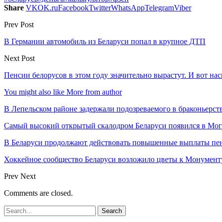
Share
VK
OK.ru
Facebook
Twitter
WhatsApp
Telegram
Viber
Prev Post
В Германии автомобиль из Беларуси попал в крупное ДТП
Next Post
Пенсии белорусов в этом году значительно вырастут. И вот нас
You might also like
More from author
В Лепельском районе задержали подозреваемого в браконьерст
Самый высокий открытый скалодром Беларуси появился в Мог
В Беларуси продолжают действовать повышенные выплаты пен
Хоккейное сообщество Беларуси возложило цветы к Монумен
Prev
Next
Comments are closed.