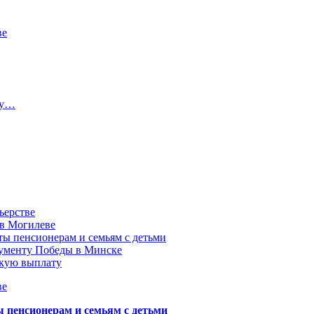
ве
ту…
ьерстве
 в Могилеве
ы пенсионерам и семьям с детьми
нументу Победы в Минске
акую выплату
ве
пенсионерам и семьям с детьми