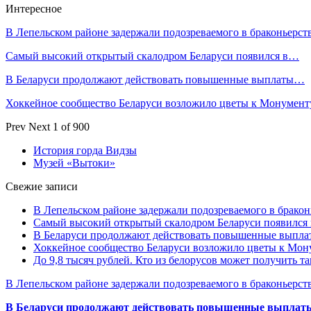
Интересное
В Лепельском районе задержали подозреваемого в браконьерст
Самый высокий открытый скалодром Беларуси появился в…
В Беларуси продолжают действовать повышенные выплаты…
Хоккейное сообщество Беларуси возложило цветы к Монумен
Prev
Next
1 of 900
История горда Видзы
Музей «Вытоки»
Свежие записи
В Лепельском районе задержали подозреваемого в бракон
Самый высокий открытый скалодром Беларуси появился
В Беларуси продолжают действовать повышенные выплат
Хоккейное сообщество Беларуси возложило цветы к Мо
До 9,8 тысяч рублей. Кто из белорусов может получить т
В Лепельском районе задержали подозреваемого в браконьерст
В Беларуси продолжают действовать повышенные выплаты 