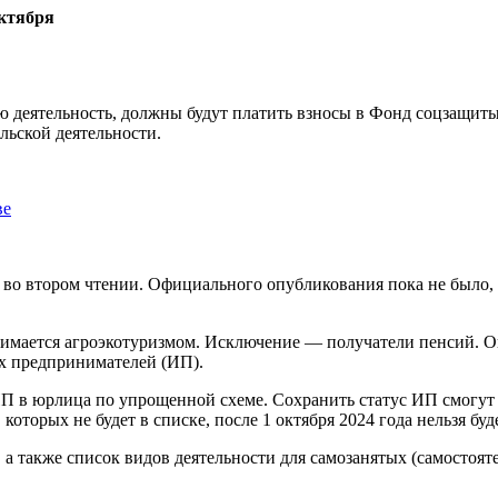
деятельность, должны будут платить взносы в Фонд соцзащиты 
льской деятельности.
ве
во втором чтении. Официального опубликования пока не было, но
 занимается агроэкотуризмом. Исключение — получатели пенсий.
ых предпринимателей (ИП).
П в юрлица по упрощенной схеме. Сохранить статус ИП смогут т
которых не будет в списке, после 1 октября 2024 года нельзя бу
, а также список видов деятельности для самозанятых (самостоя