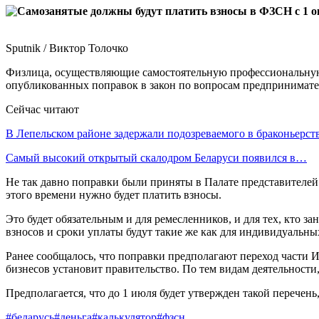
Sputnik / Виктор Толочко
Физлица, осуществляющие самостоятельную профессиональную 
опубликованных поправок в закон по вопросам предпринимате
Сейчас читают
В Лепельском районе задержали подозреваемого в браконьерст
Самый высокий открытый скалодром Беларуси появился в…
Не так давно поправки были приняты в Палате представителей 
этого времени нужно будет платить взносы.
Это будет обязательным и для ремесленников, и для тех, кто
взносов и сроки уплаты будут такие же как для индивидуальн
Ранее сообщалось, что поправки предполагают переход части И
бизнесов установит правительство. По тем видам деятельности, 
Предполагается, что до 1 июля будет утвержден такой перечень
#беларусь
#деньга
#калькулятор
#фзсн