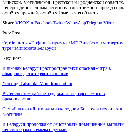
Минской, Могилёвской, Брестской и Гродненской областях.
Теперь единственным регионом, где стоимость проезда пока
остаётся прежней, остаётся Гомельская область.
Share
VK
OK.ru
Facebook
Twitter
WhatsApp
Telegram
Viber
Prev Post
Футболисты «Нафтана» примут «МЛ Витебск» в четвертом
туре чемпионата Беларуси
Next Post
В школах Беларуси распространяется опасная «игра в
обморок», дети теряют сознание
You might also like
More from author
В Лепельском районе задержали подозреваемого в
браконьерстве
Самый высокий открытый скалодром Беларуси появился в
Могилеве
В Беларуси продолжают действовать повышенные выплаты
пенсионерам и семьям с детьми