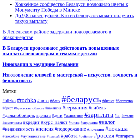
Хоккейное сообщество Беларуси возложило цветы к
Монументу Победы в Минске
До 9,8 тысяч рублей. Кто из белорусов может получить
такую выплату
В Лепельском районе задержали подозреваемого в
браконьерстве
В Беларуси продолжают действовать повышенные
выплаты пенсионерам и семьям с детьми
Инновации в медицине Германии
Изготовление ключей в мастерской – искусство, точность и
безопасность
Метки
#беларусь
#tochka
#авто
#blizko
#банк
#бизнес
#богатство
#германия
#гибель
#брест
#брестская_область
#вакансия
#зарплата
#дальнобойщик
#деньга
#дети
#животное
#ип
#италия
#налог
#кредит
#курс_валют
#литва
#медицина
#коммуналка
#польша
#пенсия
#подорожание
#недвижимость
#полиция
#россия
#работа
#сигарета
#пособие
#путешествие
#пьяный
#рейтинг