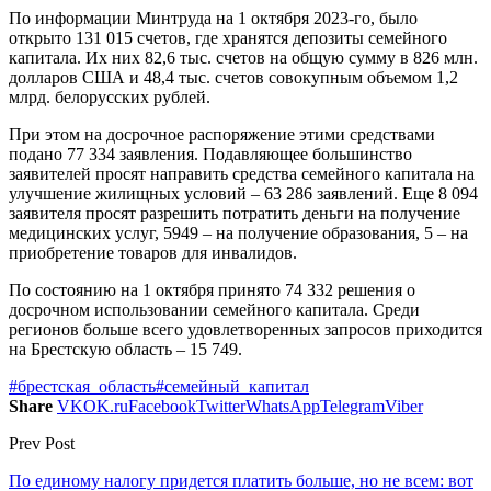
По информации Минтруда на 1 октября 2023-го, было
открыто 131 015 счетов, где хранятся депозиты семейного
капитала. Их них 82,6 тыс. счетов на общую сумму в 826 млн.
долларов США и 48,4 тыс. счетов совокупным объемом 1,2
млрд. белорусских рублей.
При этом на досрочное распоряжение этими средствами
подано 77 334 заявления. Подавляющее большинство
заявителей просят направить средства семейного капитала на
улучшение жилищных условий – 63 286 заявлений. Еще 8 094
заявителя просят разрешить потратить деньги на получение
медицинских услуг, 5949 – на получение образования, 5 – на
приобретение товаров для инвалидов.
По состоянию на 1 октября принято 74 332 решения о
досрочном использовании семейного капитала. Среди
регионов больше всего удовлетворенных запросов приходится
на Брестскую область – 15 749.
#брестская_область
#семейный_капитал
Share
VK
OK.ru
Facebook
Twitter
WhatsApp
Telegram
Viber
Prev Post
По единому налогу придется платить больше, но не всем: вот