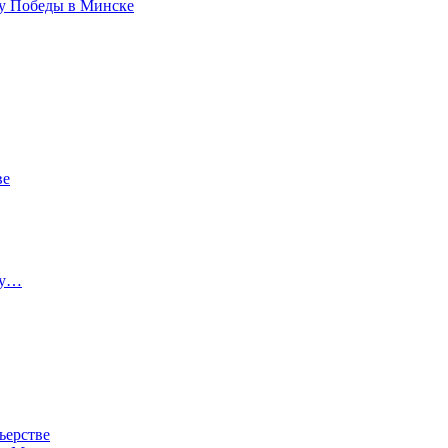
ту Победы в Минске
ве
ту…
ьерстве