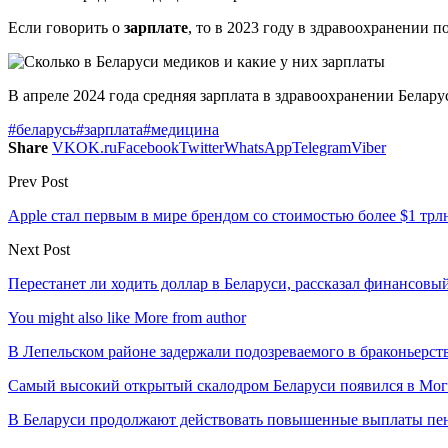
Если говорить о
зарплате
, то в 2023 году в здравоохранении 
В апреле 2024 года средняя зарплата в здравоохранении Беларуси
#беларусь
#зарплата
#медицина
Share
VK
OK.ru
Facebook
Twitter
WhatsApp
Telegram
Viber
Prev Post
Apple стал первым в мире брендом со стоимостью более $1 трл
Next Post
Перестанет ли ходить доллар в Беларуси, рассказал финансовы
You might also like
More from author
В Лепельском районе задержали подозреваемого в браконьерст
Самый высокий открытый скалодром Беларуси появился в Мог
В Беларуси продолжают действовать повышенные выплаты пен