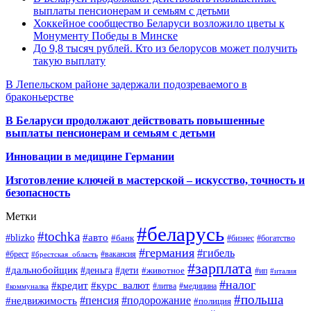
выплаты пенсионерам и семьям с детьми
Хоккейное сообщество Беларуси возложило цветы к
Монументу Победы в Минске
До 9,8 тысяч рублей. Кто из белорусов может получить
такую выплату
В Лепельском районе задержали подозреваемого в
браконьерстве
В Беларуси продолжают действовать повышенные
выплаты пенсионерам и семьям с детьми
Инновации в медицине Германии
Изготовление ключей в мастерской – искусство, точность и
безопасность
Метки
#беларусь
#tochka
#авто
#blizko
#банк
#бизнес
#богатство
#германия
#гибель
#брест
#брестская_область
#вакансия
#зарплата
#дальнобойщик
#деньга
#дети
#животное
#ип
#италия
#налог
#кредит
#курс_валют
#литва
#медицина
#коммуналка
#польша
#пенсия
#подорожание
#недвижимость
#полиция