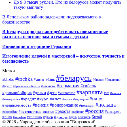
До 9,8 тысяч рублей. Кто из белорусов может получить
такую выплату
В Лепельском районе задержали подозреваемого в
браконьерстве
В Беларуси продолжают действовать повышенные
выплаты пенсионерам и семьям с детьми
Инновации в медицине Германии
Изготовление ключей в мастерской – искусство, точность и
безопасность
Метки
#беларусь
#tochka
#авто
#blizko
#банк
#бизнес
#богатство
#германия
#гибель
#брест
#брестская_область
#вакансия
#зарплата
#дальнобойщик
#деньга
#дети
#животное
#ип
#италия
#налог
#кредит
#курс_валют
#литва
#медицина
#коммуналка
#польша
#пенсия
#подорожание
#недвижимость
#полиция
#россия
#работа
#сигарета
#пособие
#путешествие
#пьяный
#рейтинг
#сша
Китай
#топливо
#умер
#цена
#телефон
#франция
Беларусь
© 2026 - Учреждение образования "Видзовский
государственый профессионально- технический колледж".