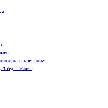
зум
ве
илеве
сионерам и семьям с детьми
ту Победы в Минске