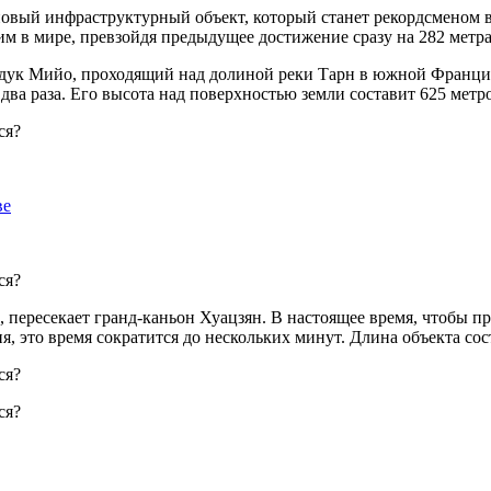
овый инфраструктурный объект, который станет рекордсменом в 
м в мире, превзойдя предыдущее достижение сразу на 282 метра
адук Мийо, проходящий над долиной реки Тарн в южной Франции
ва раза. Его высота над поверхностью земли составит 625 метр
ве
а, пересекает гранд-каньон Хуацзян. В настоящее время, чтобы 
я, это время сократится до нескольких минут. Длина объекта со