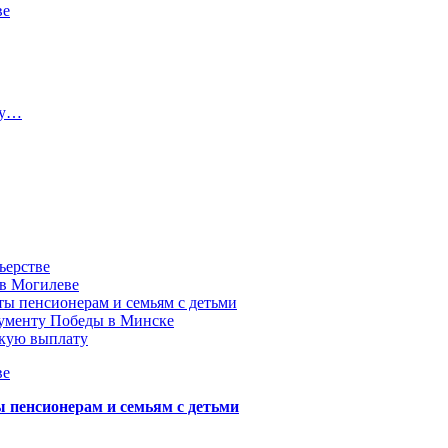
ве
ту…
ьерстве
 в Могилеве
ы пенсионерам и семьям с детьми
нументу Победы в Минске
акую выплату
ве
пенсионерам и семьям с детьми