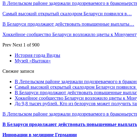
В Лепельском районе задержали подозреваемого в браконьерст
Самый высокий открытый скалодром Беларуси появился в…
В Беларуси продолжают действовать повышенные выплаты…
Хоккейное сообщество Беларуси возложило цветы к Монумен
Prev
Next
1 of 900
История горда Видзы
Музей «Вытоки»
Свежие записи
В Лепельском районе задержали подозреваемого в бракон
Самый высокий открытый скалодром Беларуси появился
В Беларуси продолжают действовать повышенные выплат
Хоккейное сообщество Беларуси возложило цветы к Мо
До 9,8 тысяч рублей. Кто из белорусов может получить т
В Лепельском районе задержали подозреваемого в браконьерст
В Беларуси продолжают действовать повышенные выплаты 
Инновации в медицине Германии