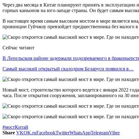
Через два месяца в Китае планируют принять в эксплуатацию н
горных каньонов на юго-западе страны. Он будет самым высоки
В настоящее время самым высоким мостом в мире является ви
провинции Гуйчжоу превзойдет предшественника без малого в д
Сейчас читают
В Лепельском районе задержали подозреваемого в браконьерст
Самый высокий открытый скалодром Беларуси появился в…
Новый мост, строительство которого ведется с января 2022 год
часа. После открытия сооружения, запланированного на 30 июн
#мост
Китай
Share
VK
OK.ru
Facebook
Twitter
WhatsApp
Telegram
Viber