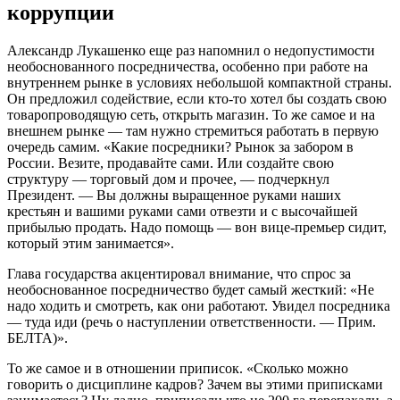
коррупции
Александр Лукашенко еще раз напомнил о недопустимости
необоснованного посредничества, особенно при работе на
внутреннем рынке в условиях небольшой компактной страны.
Он предложил содействие, если кто-то хотел бы создать свою
товаропроводящую сеть, открыть магазин. То же самое и на
внешнем рынке — там нужно стремиться работать в первую
очередь самим. «Какие посредники? Рынок за забором в
России. Везите, продавайте сами. Или создайте свою
структуру — торговый дом и прочее, — подчеркнул
Президент. — Вы должны выращенное руками наших
крестьян и вашими руками сами отвезти и с высочайшей
прибылью продать. Надо помощь — вон вице-премьер сидит,
который этим занимается».
Глава государства акцентировал внимание, что спрос за
необоснованное посредничество будет самый жесткий: «Не
надо ходить и смотреть, как они работают. Увидел посредника
— туда иди (речь о наступлении ответственности. — Прим.
БЕЛТА)».
То же самое и в отношении приписок. «Сколько можно
говорить о дисциплине кадров? Зачем вы этими приписками