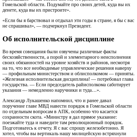
Гомельской области. Подумайте про своих детей, куда вы их
денете, куда вы их пристроите».
«Если бы я барствовал и отдыхал эти годы в стране, я бы с вас
не спрашивал», — подчеркнул Президент.
Об исполнительской дисциплине
Во время совещания были озвучены различные факты
бесхозяйственности, а порой и элементарного неисполнения
своих обязанностей на уровне хозяйств и районов, несмотря
на то, что все необходимые управленческие решения наверху
— профильным министерством и облисполкомом — приняты.
«Железная исполнительская дисциплина! — потребовал глава
государства. — Если председатель райисполкома саботирует
указания — немедленно наручники и туда…».
Александр Лукашенко напомнил, что и ранее давал
поручение главе МВД навести порядок в Гомельской области
по отдельным вопросам в АПК, особенно что касается
сохранности скота. «Министру я дал прямое указание:
поезжайте туда и наведите там революционный порядок.
Подготовьтесь к отчету. Я с вас спрошу железобетонно. Я
хотел, чтобы вы вертикаль нашу милицейскую встряхнули