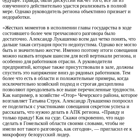
будущее. Правда, были дискуссии насчет того, все ли из
озвученного действительно удастся реализовать в полной
мере. Однако руководитель региона объективно признает и
недоработки.
«Жестких моментов в исполнении главы государства в ходе
состоявшего более чем трехчасового разговора было
достаточно. Александр Лукашенко всем дал четко понять, что
дальше такая ситуация просто недопустима. Однако все могло
быть и значительно жестче. Именно поэтому итоги совещания
можно назвать вторым шансом для всей вертикали региона, и
особенно для работников отрасли. А руководители
предприятий, которые также присутствовали в зале, должны
спустить это напряжение вниз до рядовых работников. Тем
более что есть в области и положительные примеры, когда
исключительно хозяйский подход и строгая дисциплина
позволяют преодолевать все выше перечисленные трудности.
Как например, в хозяйстве «Отор» Чечерского района, которое
возглавляет Татьяна Струк. Александр Лукашенко попросил
ее поделиться с участниками совещания секретом успеха и
рассказать, что нужно делать в АПК региона. «Правду и
только правду! Как на суде. Скажи откровенно, что надо
сделать в Гомельской области своими словами, чтобы не
имели вот такого разговора, как сегодня», — пригласил ее к
микрофону белорусский лидер.