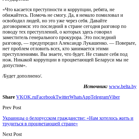
«Что касается преступности и коррупции, ребята, не
обижайтесь. Помочь не смогу. Да, я немало помиловал и
освободил людей, но это уже через себя. Давайте
договоримся: это последний в стране сегодня разговор по
поводу тех преступлений, о которых здесь говорил
заместитель генерального прокурора. Это последний
разговор, — предупредил Александр Лукашенко. — Поверьте,
нет проблем отловить всех, кто занимается этими
преступлениями. Вы знаете, что будет. Не ставьте себя под
нож. Никакой коррупции в процветающей Беларуси мы не
допустим».
/Будет дополнено/.
Источник:
www.belta.by
Share
VK
OK.ru
Facebook
Twitter
WhatsApp
Telegram
Viber
Prev Post
Украинцы о белорусском гражданстве: «Нам хотелось жить и
трудиться в процветающей стране»
Next Post