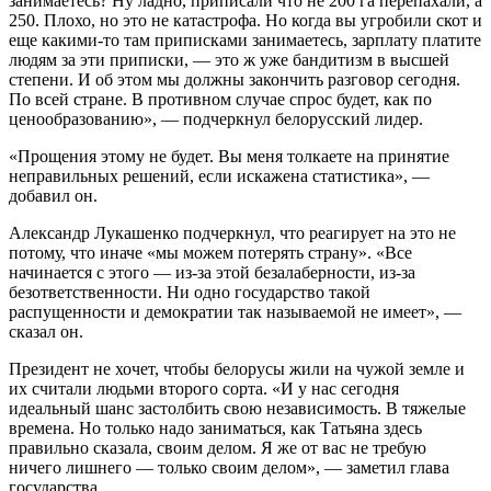
занимаетесь? Ну ладно, приписали что не 200 га перепахали, а
250. Плохо, но это не катастрофа. Но когда вы угробили скот и
еще какими-то там приписками занимаетесь, зарплату платите
людям за эти приписки, — это ж уже бандитизм в высшей
степени. И об этом мы должны закончить разговор сегодня.
По всей стране. В противном случае спрос будет, как по
ценообразованию», — подчеркнул белорусский лидер.
«Прощения этому не будет. Вы меня толкаете на принятие
неправильных решений, если искажена статистика», —
добавил он.
Александр Лукашенко подчеркнул, что реагирует на это не
потому, что иначе «мы можем потерять страну». «Все
начинается с этого — из-за этой безалаберности, из-за
безответственности. Ни одно государство такой
распущенности и демократии так называемой не имеет», —
сказал он.
Президент не хочет, чтобы белорусы жили на чужой земле и
их считали людьми второго сорта. «И у нас сегодня
идеальный шанс застолбить свою независимость. В тяжелые
времена. Но только надо заниматься, как Татьяна здесь
правильно сказала, своим делом. Я же от вас не требую
ничего лишнего — только своим делом», — заметил глава
государства.