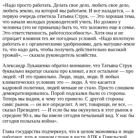
«Надо просто работать. Делать свое дело, любить свое дело,
любить землю, на которой мы работаем. И все наладится, — в
первую очередь ответила Татьяна Струк. — Это хорошая тема,
что начали молодых руководителей учить. Но должно у
человека (это не привьешь) быть то, что заложено еще в семье.
Это ответственность, работоспособность». Хотя она и не
отрицает влияния тех же погодных условий. «Надо вплотную
работать и с органическими удобрениями, дать матушке-земле
то, что надо дать, чтобы получить действительно высокий
урожай», — сказала руководитель хозяйства.
Александр Лукашенко обратил внимание, что Татьяна Струк
буквально вкратце сказала про климат, а все остальное — про
людей. «И это правильно. Люди, люди, люди. В любых
климатических условиях это — люди. А что касается
кадровой политики, людей меньше не стало. Просто слишком
демократизировались. Порой подсказки были со стороны.
Теперь мы видим, к чему это привело. С другой стороны
сами: рынок — он все определит. А нет, товарищи, не все, —
сказал Президент. — И если бы мы окунулись в этот рынок в
середине 90-х, мы бы имели сегодня печальный вид. У нас бы
сегодня полыхала война».
Глава государства подчеркнул, что в целом экономика и люди
работают, хоть в данном случае в части АПК к Гомельской