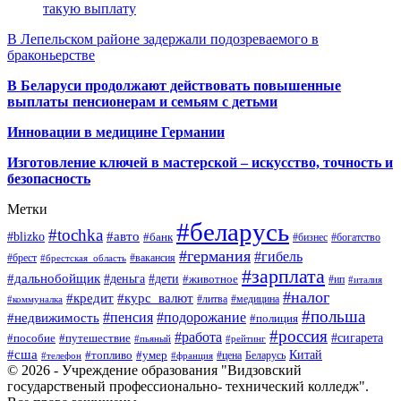
такую выплату
В Лепельском районе задержали подозреваемого в
браконьерстве
В Беларуси продолжают действовать повышенные
выплаты пенсионерам и семьям с детьми
Инновации в медицине Германии
Изготовление ключей в мастерской – искусство, точность и
безопасность
Метки
#беларусь
#tochka
#авто
#blizko
#банк
#бизнес
#богатство
#германия
#гибель
#брест
#брестская_область
#вакансия
#зарплата
#дальнобойщик
#деньга
#дети
#животное
#ип
#италия
#налог
#кредит
#курс_валют
#литва
#медицина
#коммуналка
#польша
#пенсия
#подорожание
#недвижимость
#полиция
#россия
#работа
#сигарета
#пособие
#путешествие
#пьяный
#рейтинг
#сша
Китай
#топливо
#умер
#цена
#телефон
#франция
Беларусь
© 2026 - Учреждение образования "Видзовский
государственый профессионально- технический колледж".