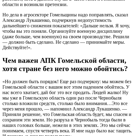
области и возникли претензии.
Но дела в агросекторе Гомельщины надо поправлять, сказал
Александр Лукашенко, подчеркнув недопустимость
дальнейшего снижения показателей: «Дальше нельзя. Я хочу,
чтобы вы это поняли. Организуйте военную дисциплину
(даже больше, чем военную) на своем производстве. Решили
— должно быть сделано. Не сделано — принимайте меры.
Действуйте!».
Чем важен АПК Гомельской области,
хотя стране без него можно обойтись?
«Но должен быть порядок! Еще раз подчеркну: мы можем без
Гомельской области с вашим вот этим падением обойтись. У
нас всего хватает, дай бог это все продать. Людей жалко! Ну
мы уже в Гомельскую область один раз после Чернобыля
столько вложили средств, столько было внимания…Это все
через меня прошло, — напомнил Александр Лукашенко. —
Приняли решение, что Гомельская область будет, мы спасем и
сохраним эти земли. Но разруха и Чернобыль тогда были в
наших головах больше, нежели в этих землях. Это мы сейчас
понимаем, спустя четверть века. И мне надо было вас тащить.