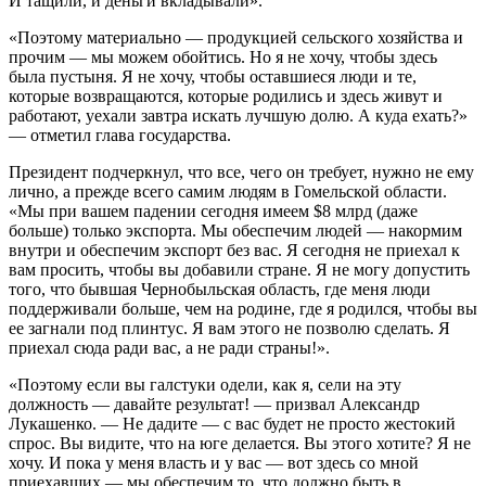
И тащили, и деньги вкладывали».
«Поэтому материально — продукцией сельского хозяйства и
прочим — мы можем обойтись. Но я не хочу, чтобы здесь
была пустыня. Я не хочу, чтобы оставшиеся люди и те,
которые возвращаются, которые родились и здесь живут и
работают, уехали завтра искать лучшую долю. А куда ехать?»
— отметил глава государства.
Президент подчеркнул, что все, чего он требует, нужно не ему
лично, а прежде всего самим людям в Гомельской области.
«Мы при вашем падении сегодня имеем $8 млрд (даже
больше) только экспорта. Мы обеспечим людей — накормим
внутри и обеспечим экспорт без вас. Я сегодня не приехал к
вам просить, чтобы вы добавили стране. Я не могу допустить
того, что бывшая Чернобыльская область, где меня люди
поддерживали больше, чем на родине, где я родился, чтобы вы
ее загнали под плинтус. Я вам этого не позволю сделать. Я
приехал сюда ради вас, а не ради страны!».
«Поэтому если вы галстуки одели, как я, сели на эту
должность — давайте результат! — призвал Александр
Лукашенко. — Не дадите — с вас будет не просто жестокий
спрос. Вы видите, что на юге делается. Вы этого хотите? Я не
хочу. И пока у меня власть и у вас — вот здесь со мной
приехавших — мы обеспечим то, что должно быть в