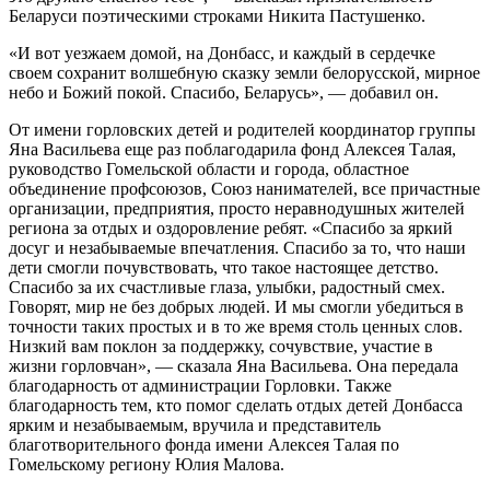
Беларуси поэтическими строками Никита Пастушенко.
«И вот уезжаем домой, на Донбасс, и каждый в сердечке
своем сохранит волшебную сказку земли белорусской, мирное
небо и Божий покой. Спасибо, Беларусь», — добавил он.
От имени горловских детей и родителей координатор группы
Яна Васильева еще раз поблагодарила фонд Алексея Талая,
руководство Гомельской области и города, областное
объединение профсоюзов, Союз нанимателей, все причастные
организации, предприятия, просто неравнодушных жителей
региона за отдых и оздоровление ребят. «Спасибо за яркий
досуг и незабываемые впечатления. Спасибо за то, что наши
дети смогли почувствовать, что такое настоящее детство.
Спасибо за их счастливые глаза, улыбки, радостный смех.
Говорят, мир не без добрых людей. И мы смогли убедиться в
точности таких простых и в то же время столь ценных слов.
Низкий вам поклон за поддержку, сочувствие, участие в
жизни горловчан», — сказала Яна Васильева. Она передала
благодарность от администрации Горловки. Также
благодарность тем, кто помог сделать отдых детей Донбасса
ярким и незабываемым, вручила и представитель
благотворительного фонда имени Алексея Талая по
Гомельскому региону Юлия Малова.