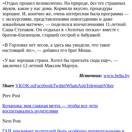
«Отдых прошел великолепно. На природе, без тех страшных
звуков, какие у нас дома. Кормили вкусно, процедуры
хорошие. И, конечно же, очень интересная была программа —
с экскурсиями, представлениями новогодними и даже
хоккейным матчем», — поделился впечатлениями 11-летний
Саша Ступаков. Он отдыхал в «Золотых песках» вместе с
братом-близнецом, старшей сестрой и бабушкой.
«В Горловке нет лесов, а здесь мы увидели, что такое
настоящий лес», — добавил его брат Миша.
«У вас хорошая страна. Хотел бы приехать сюда еще», —
заключил 12-летний Максим Марчук.
Источник:
www.belta.by
Share
VK
OK.ru
Facebook
Twitter
WhatsApp
Telegram
Viber
Prev Post
Кочанова: моя главная мечта — чтобы все дети
воспитывались родителями
Next Post
ГАИ призывает водителей быть особенно внимательными в