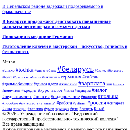
В Лепельском районе задержали подозреваемого в
браконьерстве
В Беларуси продолжают действовать повышенные
выплаты пенсионерам и семьям с детьми
Инновации в медицине Германии
Изготовление ключей в мастерской – искусство, точность и
безопасность
Метки
#беларусь
#tochka
#авто
#blizko
#банк
#бизнес
#богатство
#германия
#гибель
#брест
#брестская_область
#вакансия
#зарплата
#дальнобойщик
#деньга
#дети
#животное
#ип
#италия
#налог
#кредит
#курс_валют
#литва
#медицина
#коммуналка
#польша
#пенсия
#подорожание
#недвижимость
#полиция
#россия
#работа
#сигарета
#пособие
#путешествие
#пьяный
#рейтинг
#сша
Китай
#топливо
#умер
#цена
#телефон
#франция
Беларусь
© 2026 - Учреждение образования "Видзовский
государственый профессионально- технический колледж".
Все права защищены.
Любое копирование материалов с нашего ресурса разрешается