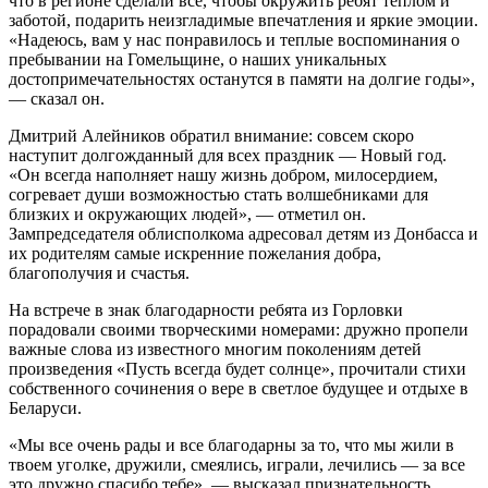
что в регионе сделали все, чтобы окружить ребят теплом и
заботой, подарить неизгладимые впечатления и яркие эмоции.
«Надеюсь, вам у нас понравилось и теплые воспоминания о
пребывании на Гомельщине, о наших уникальных
достопримечательностях останутся в памяти на долгие годы»,
— сказал он.
Дмитрий Алейников обратил внимание: совсем скоро
наступит долгожданный для всех праздник — Новый год.
«Он всегда наполняет нашу жизнь добром, милосердием,
согревает души возможностью стать волшебниками для
близких и окружающих людей», — отметил он.
Зампредседателя облисполкома адресовал детям из Донбасса и
их родителям самые искренние пожелания добра,
благополучия и счастья.
На встрече в знак благодарности ребята из Горловки
порадовали своими творческими номерами: дружно пропели
важные слова из известного многим поколениям детей
произведения «Пусть всегда будет солнце», прочитали стихи
собственного сочинения о вере в светлое будущее и отдыхе в
Беларуси.
«Мы все очень рады и все благодарны за то, что мы жили в
твоем уголке, дружили, смеялись, играли, лечились — за все
это дружно спасибо тебе», — высказал признательность