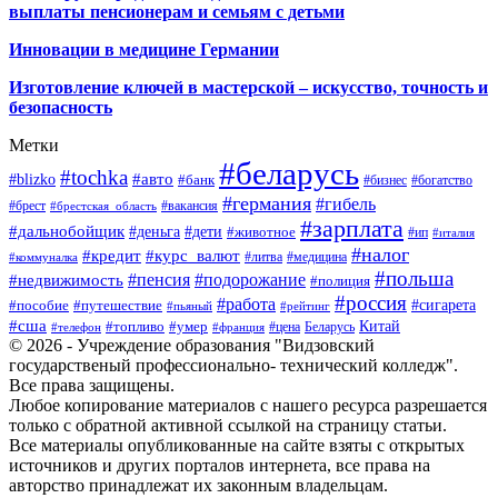
выплаты пенсионерам и семьям с детьми
Инновации в медицине Германии
Изготовление ключей в мастерской – искусство, точность и
безопасность
Метки
#беларусь
#tochka
#авто
#blizko
#банк
#бизнес
#богатство
#германия
#гибель
#брест
#брестская_область
#вакансия
#зарплата
#дальнобойщик
#деньга
#дети
#животное
#ип
#италия
#налог
#кредит
#курс_валют
#литва
#медицина
#коммуналка
#польша
#пенсия
#подорожание
#недвижимость
#полиция
#россия
#работа
#сигарета
#пособие
#путешествие
#пьяный
#рейтинг
#сша
Китай
#топливо
#умер
#цена
#телефон
#франция
Беларусь
© 2026 - Учреждение образования "Видзовский
государственый профессионально- технический колледж".
Все права защищены.
Любое копирование материалов с нашего ресурса разрешается
только с обратной активной ссылкой на страницу статьи.
Все материалы опубликованные на сайте взяты с открытых
источников и других порталов интернета, все права на
авторство принадлежат их законным владельцам.