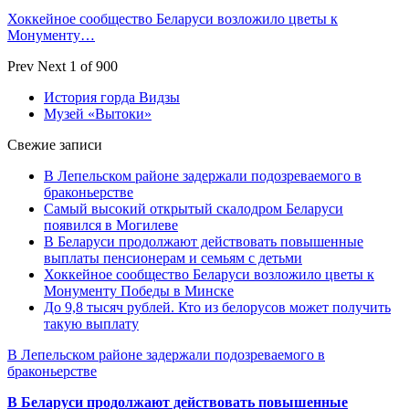
Хоккейное сообщество Беларуси возложило цветы к
Монументу…
Prev
Next
1 of 900
История горда Видзы
Музей «Вытоки»
Свежие записи
В Лепельском районе задержали подозреваемого в
браконьерстве
Самый высокий открытый скалодром Беларуси
появился в Могилеве
В Беларуси продолжают действовать повышенные
выплаты пенсионерам и семьям с детьми
Хоккейное сообщество Беларуси возложило цветы к
Монументу Победы в Минске
До 9,8 тысяч рублей. Кто из белорусов может получить
такую выплату
В Лепельском районе задержали подозреваемого в
браконьерстве
В Беларуси продолжают действовать повышенные